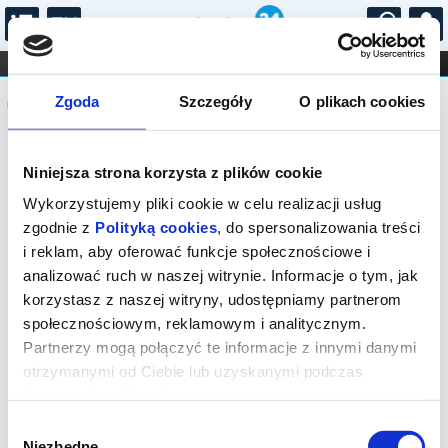
...
KONCERTY
KINO
TEATR
KABARET I
Komunikat
FILHARMONIA
OPERA I BALET
Zgoda
Szczegóły
O plikach cookies
STAND-UP
DLA DZIECI
ONLINE
KARNETY
Sprzedaż biletów on-line na wydarzenie
Niniejsza strona korzysta z plików cookie
została zakończona.
Wykorzystujemy pliki cookie w celu realizacji usług
zgodnie z
Polityką cookies
, do spersonalizowania treści
i reklam, aby oferować funkcje społecznościowe i
analizować ruch w naszej witrynie. Informacje o tym, jak
korzystasz z naszej witryny, udostępniamy partnerom
społecznościowym, reklamowym i analitycznym.
Partnerzy mogą połączyć te informacje z innymi danymi
otrzymanymi od Ciebie lub uzyskanymi podczas
korzystania z ich usług.
Wybór
Niezbędne