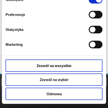
zgody
Preferencje
Statystyka
Marketing
Zezwól na wszystkie
Zezwól na wybór
Odmowa
REGULAMIN
POLITYKA
POLITYKA
COOKIES
PRYWATNOŚCI