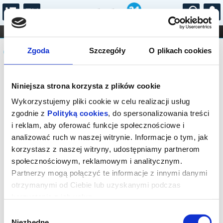
...
KONCERTY
KINO
TEATR
KABARET I
Komunikat
FILHARMONIA
OPERA I BALET
Zgoda
Szczegóły
O plikach cookies
STAND-UP
DLA DZIECI
ONLINE
KARNETY
Sprzedaż biletów on-line na wydarzenie
Niniejsza strona korzysta z plików cookie
została zakończona.
Wykorzystujemy pliki cookie w celu realizacji usług
zgodnie z
Polityką cookies
, do spersonalizowania treści
i reklam, aby oferować funkcje społecznościowe i
analizować ruch w naszej witrynie. Informacje o tym, jak
korzystasz z naszej witryny, udostępniamy partnerom
społecznościowym, reklamowym i analitycznym.
Partnerzy mogą połączyć te informacje z innymi danymi
otrzymanymi od Ciebie lub uzyskanymi podczas
korzystania z ich usług.
Wybór
Niezbędne