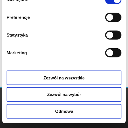
zgody
Preferencje
Statystyka
Marketing
Zezwól na wszystkie
Zezwól na wybór
Odmowa
REGULAMIN
POLITYKA
POLITYKA
COOKIES
PRYWATNOŚCI