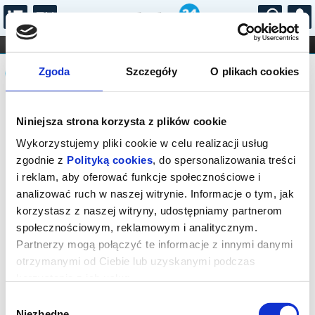
...
KONCERTY
KINO
TEATR
KABARET I
Komunikat
FILHARMONIA
OPERA I BALET
Zgoda
Szczegóły
O plikach cookies
STAND-UP
DLA DZIECI
ONLINE
KARNETY
Sprzedaż biletów on-line na wydarzenie
Niniejsza strona korzysta z plików cookie
została zakończona.
Wykorzystujemy pliki cookie w celu realizacji usług
zgodnie z
Polityką cookies
, do spersonalizowania treści
i reklam, aby oferować funkcje społecznościowe i
analizować ruch w naszej witrynie. Informacje o tym, jak
korzystasz z naszej witryny, udostępniamy partnerom
społecznościowym, reklamowym i analitycznym.
Partnerzy mogą połączyć te informacje z innymi danymi
otrzymanymi od Ciebie lub uzyskanymi podczas
korzystania z ich usług.
Wybór
Niezbędne