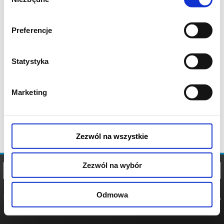
zgody
Preferencje
Statystyka
Marketing
Zezwól na wszystkie
Zezwól na wybór
Odmowa
REGULAMIN
POLITYKA
POLITYKA
COOKIES
PRYWATNOŚCI