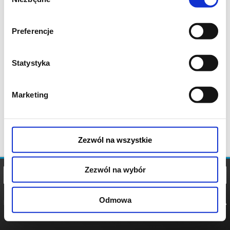
zgody
Preferencje
Statystyka
Marketing
Zezwól na wszystkie
Zezwól na wybór
Odmowa
REGULAMIN
POLITYKA
POLITYKA
COOKIES
PRYWATNOŚCI