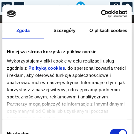
...
KONCERTY
KINO
TEATR
KABARET I
Komunikat
FILHARMONIA
OPERA I BALET
Zgoda
Szczegóły
O plikach cookies
STAND-UP
DLA DZIECI
ONLINE
KARNETY
Sprzedaż biletów on-line na wydarzenie
Niniejsza strona korzysta z plików cookie
została zakończona.
Wykorzystujemy pliki cookie w celu realizacji usług
zgodnie z
Polityką cookies
, do spersonalizowania treści
i reklam, aby oferować funkcje społecznościowe i
analizować ruch w naszej witrynie. Informacje o tym, jak
korzystasz z naszej witryny, udostępniamy partnerom
społecznościowym, reklamowym i analitycznym.
Partnerzy mogą połączyć te informacje z innymi danymi
otrzymanymi od Ciebie lub uzyskanymi podczas
korzystania z ich usług.
Wybór
Niezbędne