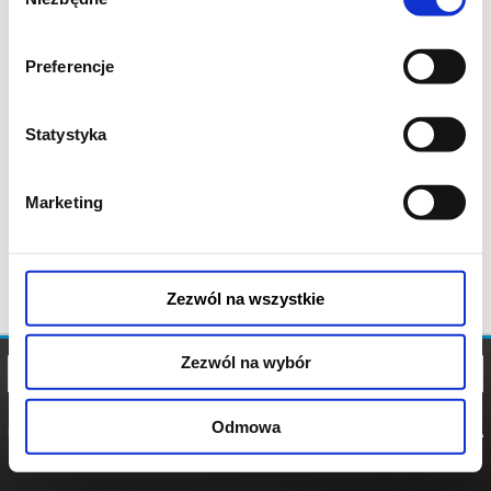
zgody
Preferencje
Statystyka
Marketing
Zezwól na wszystkie
Zezwól na wybór
Odmowa
REGULAMIN
POLITYKA
POLITYKA
COOKIES
PRYWATNOŚCI