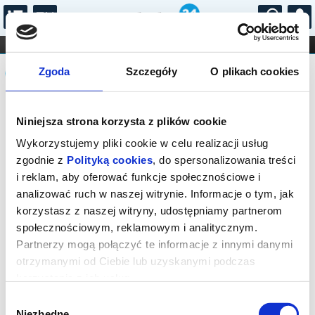
...
KONCERTY
KINO
TEATR
KABARET I
Komunikat
FILHARMONIA
OPERA I BALET
Zgoda
Szczegóły
O plikach cookies
STAND-UP
DLA DZIECI
ONLINE
KARNETY
Sprzedaż biletów on-line na wydarzenie
Niniejsza strona korzysta z plików cookie
została zakończona.
Wykorzystujemy pliki cookie w celu realizacji usług
zgodnie z
Polityką cookies
, do spersonalizowania treści
i reklam, aby oferować funkcje społecznościowe i
analizować ruch w naszej witrynie. Informacje o tym, jak
korzystasz z naszej witryny, udostępniamy partnerom
społecznościowym, reklamowym i analitycznym.
Partnerzy mogą połączyć te informacje z innymi danymi
otrzymanymi od Ciebie lub uzyskanymi podczas
korzystania z ich usług.
Wybór
Niezbędne