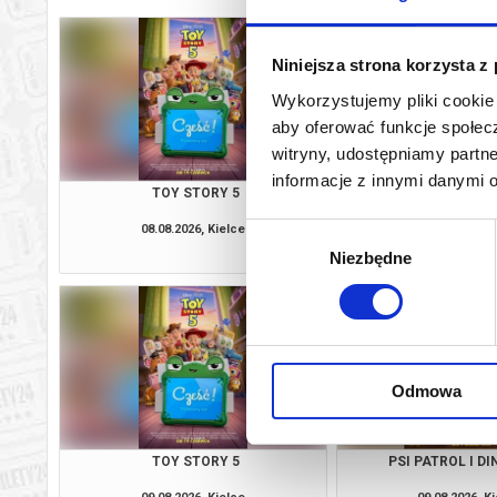
Niniejsza strona korzysta z
Wykorzystujemy pliki cookie 
aby oferować funkcje społecz
witryny, udostępniamy part
informacje z innymi danymi 
TOY STORY 5
PSI PATROL I D
08.08.2026, Kielce
08.08.2026, K
Wybór
kup bilet
Niezbędne
zgody
Odmowa
TOY STORY 5
PSI PATROL I D