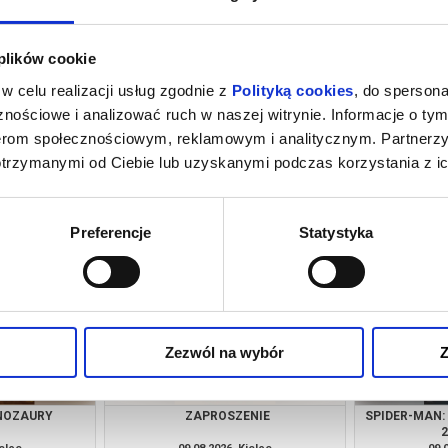
 plików cookie
w celu realizacji usług zgodnie z
Polityką cookies
, do spersona
nościowe i analizować ruch w naszej witrynie. Informacje o tym
nerom społecznościowym, reklamowym i analitycznym. Partnerz
otrzymanymi od Ciebie lub uzyskanymi podczas korzystania z ic
INOZAURY
ZAPROSZENIE
SPIDER-MAN:
ielce
08.08.2026, Kielce
08.
kup bilet
kup bilet
Preferencje
Statystyka
Zezwól na wybór
Z
INOZAURY
ZAPROSZENIE
SPIDER-MAN: