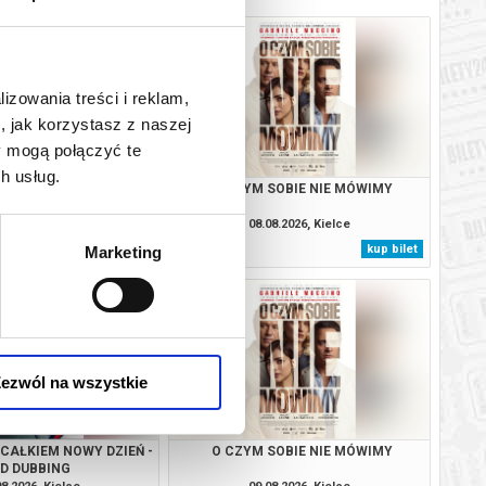
lizowania treści i reklam,
, jak korzystasz z naszej
y mogą połączyć te
h usług.
 CAŁKIEM NOWY DZIEŃ -
O CZYM SOBIE NIE MÓWIMY
2D DUBBING
08.2026, Kielce
08.08.2026, Kielce
kup bilet
kup bilet
Marketing
ezwól na wszystkie
 CAŁKIEM NOWY DZIEŃ -
O CZYM SOBIE NIE MÓWIMY
2D DUBBING