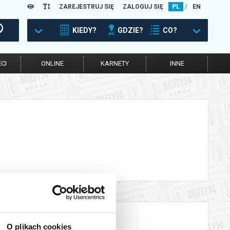
ZAREJESTRUJ SIĘ
ZALOGUJ SIĘ
PL
/
EN
KIEDY?
GDZIE?
CO?
CI
ONLINE
KARNETY
INNE
O plikach cookies