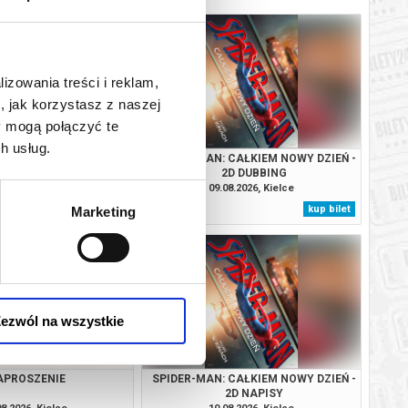
lizowania treści i reklam,
, jak korzystasz z naszej
y mogą połączyć te
h usług.
APROSZENIE
SPIDER-MAN: CAŁKIEM NOWY DZIEŃ -
2D DUBBING
08.2026, Kielce
09.08.2026, Kielce
kup bilet
kup bilet
Marketing
ezwól na wszystkie
APROSZENIE
SPIDER-MAN: CAŁKIEM NOWY DZIEŃ -
2D NAPISY