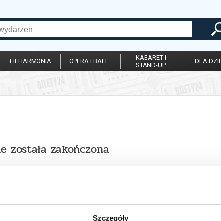
KABARET I
FILHARMONIA
OPERA I BALET
DLA DZIE
STAND-UP
ie została zakończona.
Szczegóły