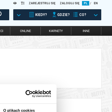
ZAREJESTRUJ SIĘ
ZALOGUJ SIĘ
PL
/
EN
KIEDY?
GDZIE?
CO?
CI
ONLINE
KARNETY
INNE
O plikach cookies