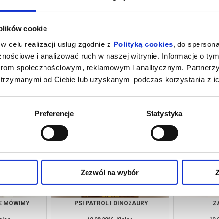
 plików cookie
w celu realizacji usług zgodnie z
Polityką cookies
, do spersona
nościowe i analizować ruch w naszej witrynie. Informacje o tym
nerom społecznościowym, reklamowym i analitycznym. Partnerz
otrzymanymi od Ciebie lub uzyskanymi podczas korzystania z ic
IE MÓWIMY
PSI PATROL I DINOZAURY
Z
ielce
09.08.2026, Kielce
09.
kup bilet
kup bilet
Preferencje
Statystyka
Zezwól na wybór
Z
IE MÓWIMY
PSI PATROL I DINOZAURY
Z