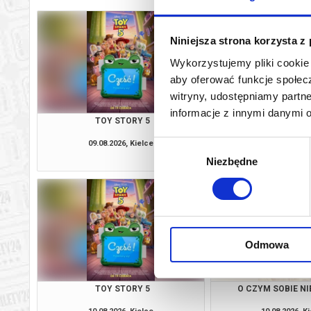
Niniejsza strona korzysta z
Wykorzystujemy pliki cookie 
aby oferować funkcje społecz
witryny, udostępniamy part
informacje z innymi danymi 
TOY STORY 5
O CZYM SOBIE N
09.08.2026, Kielce
09.08.2026, K
Wybór
kup bilet
Niezbędne
zgody
Odmowa
TOY STORY 5
O CZYM SOBIE N