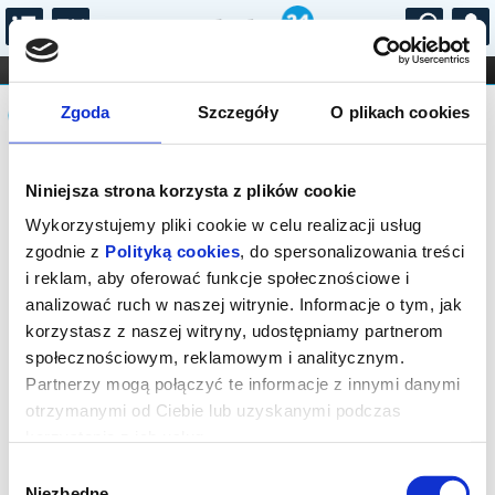
...
KONCERTY
KINO
TEATR
KABARET I
Komunikat
FILHARMONIA
OPERA I BALET
Zgoda
Szczegóły
O plikach cookies
STAND-UP
DLA DZIECI
ONLINE
KARNETY
Sprzedaż biletów on-line na wydarzenie
Niniejsza strona korzysta z plików cookie
została zakończona.
Wykorzystujemy pliki cookie w celu realizacji usług
zgodnie z
Polityką cookies
, do spersonalizowania treści
i reklam, aby oferować funkcje społecznościowe i
analizować ruch w naszej witrynie. Informacje o tym, jak
korzystasz z naszej witryny, udostępniamy partnerom
społecznościowym, reklamowym i analitycznym.
Partnerzy mogą połączyć te informacje z innymi danymi
otrzymanymi od Ciebie lub uzyskanymi podczas
korzystania z ich usług.
Wybór
Niezbędne