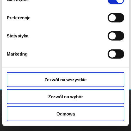
zgody
Preferencje
Statystyka
Marketing
Zezwól na wszystkie
Zezwól na wybór
Odmowa
REGULAMIN
POLITYKA
POLITYKA
COOKIES
PRYWATNOŚCI