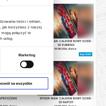
lizowania treści i reklam,
, jak korzystasz z naszej
y mogą połączyć te
h usług.
APROSZENIE
SPIDER-MAN: CAŁKIEM NOWY DZIEŃ -
2D DUBBING
08.2026, Kielce
09.08.2026, Kielce
kup bilet
kup bilet
Marketing
ezwól na wszystkie
APROSZENIE
SPIDER-MAN: CAŁKIEM NOWY DZIEŃ -
2D NAPISY