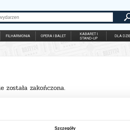
KABARET I
FILHARMONIA
OPERA I BALET
DLA DZIE
STAND-UP
ie została zakończona.
Szczegóły