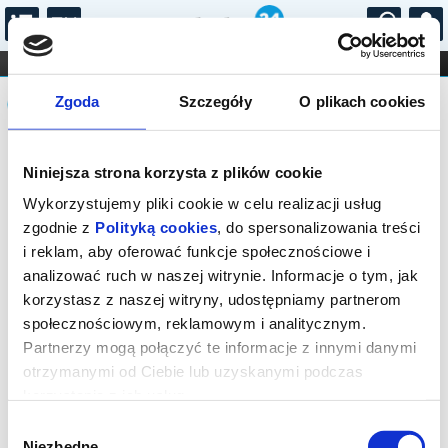
...
KONCERTY
KINO
TEATR
KABARET I
Komunikat
FILHARMONIA
OPERA I BALET
Zgoda
Szczegóły
O plikach cookies
STAND-UP
DLA DZIECI
ONLINE
KARNETY
Sprzedaż biletów on-line na wydarzenie
Niniejsza strona korzysta z plików cookie
została zakończona.
Wykorzystujemy pliki cookie w celu realizacji usług
zgodnie z
Polityką cookies
, do spersonalizowania treści
i reklam, aby oferować funkcje społecznościowe i
analizować ruch w naszej witrynie. Informacje o tym, jak
korzystasz z naszej witryny, udostępniamy partnerom
społecznościowym, reklamowym i analitycznym.
Partnerzy mogą połączyć te informacje z innymi danymi
otrzymanymi od Ciebie lub uzyskanymi podczas
korzystania z ich usług.
Wybór
Niezbędne