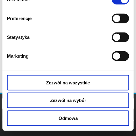
zgody
Preferencje
Statystyka
Marketing
Zezwól na wszystkie
Zezwól na wybór
Odmowa
REGULAMIN
POLITYKA
POLITYKA
COOKIES
PRYWATNOŚCI