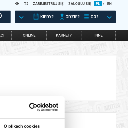
ZAREJESTRUJ SIĘ
ZALOGUJ SIĘ
PL
/
EN
KIEDY?
GDZIE?
CO?
CI
ONLINE
KARNETY
INNE
O plikach cookies