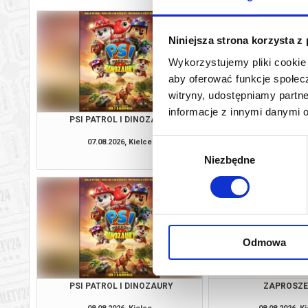
Niniejsza strona korzysta z
Wykorzystujemy pliki cookie 
aby oferować funkcje społecz
witryny, udostępniamy part
informacje z innymi danymi 
PSI PATROL I DINOZAURY
ZAPROSZE
07.08.2026, Kielce
07.08.2026, K
Wybór
kup bilet
Niezbędne
zgody
Odmowa
PSI PATROL I DINOZAURY
ZAPROSZE