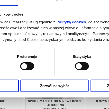
 plików cookie
w celu realizacji usług zgodnie z
Polityką cookies
, do spersona
nościowe i analizować ruch w naszej witrynie. Informacje o tym
nerom społecznościowym, reklamowym i analitycznym. Partnerz
otrzymanymi od Ciebie lub uzyskanymi podczas korzystania z ic
NIE
SPIDER-MAN: CAŁKIEM NOWY DZIEŃ -
O CZYM 
2D DUBBING
ielce
07.08.2026, Kielce
07.
kup bilet
kup bilet
Preferencje
Statystyka
Zezwól na wybór
Z
NIE
SPIDER-MAN: CAŁKIEM NOWY DZIEŃ -
O CZYM 
2D DUBBING