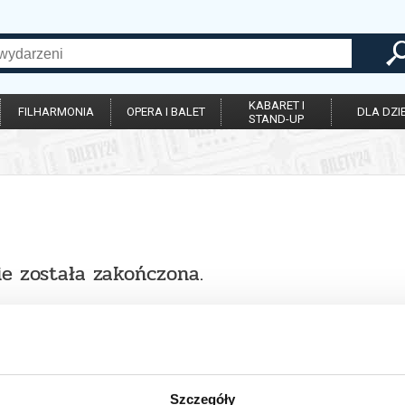
KABARET I
FILHARMONIA
OPERA I BALET
DLA DZIE
STAND-UP
ie została zakończona.
Szczegóły