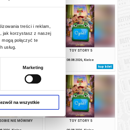
lizowania treści i reklam,
, jak korzystasz z naszej
y mogą połączyć te
h usług.
SOBIE NIE MÓWIMY
TOY STORY 5
08.2026, Kielce
08.08.2026, Kielce
kup bilet
kup bilet
Marketing
ezwól na wszystkie
SOBIE NIE MÓWIMY
TOY STORY 5