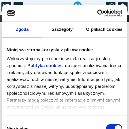
...
KONCERTY
KINO
TEATR
KABARET I
Komunikat
FILHARMONIA
OPERA I BALET
Zgoda
Szczegóły
O plikach cookies
STAND-UP
DLA DZIECI
ONLINE
KARNETY
Sprzedaż biletów on-line na wydarzenie
Niniejsza strona korzysta z plików cookie
została zakończona.
Wykorzystujemy pliki cookie w celu realizacji usług
zgodnie z
Polityką cookies
, do spersonalizowania treści
i reklam, aby oferować funkcje społecznościowe i
analizować ruch w naszej witrynie. Informacje o tym, jak
korzystasz z naszej witryny, udostępniamy partnerom
społecznościowym, reklamowym i analitycznym.
Partnerzy mogą połączyć te informacje z innymi danymi
otrzymanymi od Ciebie lub uzyskanymi podczas
korzystania z ich usług.
Wybór
Niezbędne