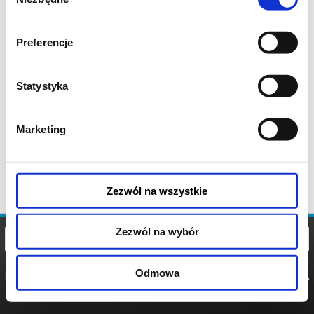
zgody
Preferencje
Statystyka
Marketing
Zezwól na wszystkie
Zezwól na wybór
Odmowa
REGULAMIN
POLITYKA
POLITYKA
COOKIES
PRYWATNOŚCI