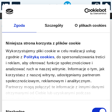
...
KONCERTY
KINO
TEATR
KABARET I
Komunikat
FILHARMONIA
OPERA I BALET
Zgoda
Szczegóły
O plikach cookies
STAND-UP
DLA DZIECI
ONLINE
KARNETY
Sprzedaż biletów on-line na wydarzenie
Niniejsza strona korzysta z plików cookie
została zakończona.
Wykorzystujemy pliki cookie w celu realizacji usług
zgodnie z
Polityką cookies
, do spersonalizowania treści
i reklam, aby oferować funkcje społecznościowe i
analizować ruch w naszej witrynie. Informacje o tym, jak
korzystasz z naszej witryny, udostępniamy partnerom
społecznościowym, reklamowym i analitycznym.
Partnerzy mogą połączyć te informacje z innymi danymi
otrzymanymi od Ciebie lub uzyskanymi podczas
korzystania z ich usług.
Wybór
Niezbędne