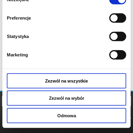
zgody
Preferencje
Statystyka
Marketing
Zezwól na wszystkie
Zezwól na wybór
Odmowa
REGULAMIN
POLITYKA
POLITYKA
COOKIES
PRYWATNOŚCI