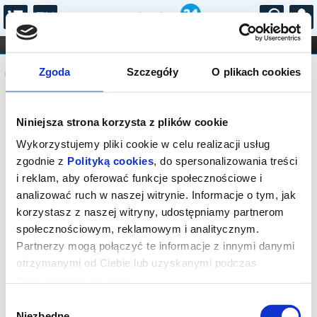
...
KONCERTY
KINO
TEATR
KABARET I
Komunikat
FILHARMONIA
OPERA I BALET
Zgoda
Szczegóły
O plikach cookies
STAND-UP
DLA DZIECI
ONLINE
KARNETY
Sprzedaż biletów on-line na wydarzenie
Niniejsza strona korzysta z plików cookie
została zakończona.
Wykorzystujemy pliki cookie w celu realizacji usług
zgodnie z
Polityką cookies
, do spersonalizowania treści
i reklam, aby oferować funkcje społecznościowe i
analizować ruch w naszej witrynie. Informacje o tym, jak
korzystasz z naszej witryny, udostępniamy partnerom
społecznościowym, reklamowym i analitycznym.
Partnerzy mogą połączyć te informacje z innymi danymi
otrzymanymi od Ciebie lub uzyskanymi podczas
korzystania z ich usług.
Wybór
Niezbędne