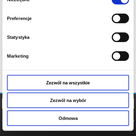
zgody
Preferencje
Statystyka
Marketing
Zezwól na wszystkie
Zezwól na wybór
Odmowa
REGULAMIN
POLITYKA
POLITYKA
COOKIES
PRYWATNOŚCI