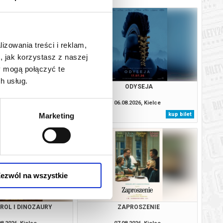
lizowania treści i reklam,
, jak korzystasz z naszej
y mogą połączyć te
h usług.
 CAŁKIEM NOWY DZIEŃ -
ODYSEJA
2D DUBBING
08.2026, Kielce
06.08.2026, Kielce
kup bilet
kup bilet
Marketing
ezwól na wszystkie
TROL I DINOZAURY
ZAPROSZENIE