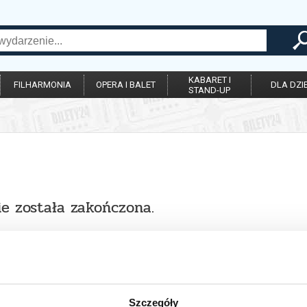
KABARET I
FILHARMONIA
OPERA I BALET
DLA DZIE
STAND-UP
ie została zakończona.
Szczegóły