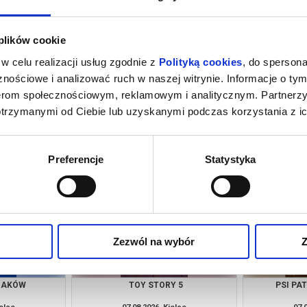
 plików cookie
w celu realizacji usług zgodnie z
Polityką cookies
, do spersona
nościowe i analizować ruch w naszej witrynie. Informacje o tym
nerom społecznościowym, reklamowym i analitycznym. Partnerz
otrzymanymi od Ciebie lub uzyskanymi podczas korzystania z ic
RZAKÓW
TAKIE JEST ŻYCIE
SPIDER-MAN:
ielce
06.08.2026, Kielce
06.
kup bilet
kup bilet
Preferencje
Statystyka
Zezwól na wybór
Z
RZAKÓW
TOY STORY 5
PSI PA