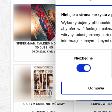
Niniejsza strona korzysta z
Wykorzystujemy pliki cookie 
aby oferować funkcje społecz
witryny, udostępniamy part
informacje z innymi danymi 
SPIDER-MAN: CAŁKIEM NOWY DZIEŃ -
EKIPA ZWIE
3D DUBBING
06.08.2026, Kielce
06.08.2026, K
Wybór
kup bilet
Niezbędne
zgody
Odmowa
O CZYM SOBIE NIE MÓWIMY
EKIPA ZWIE