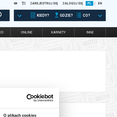
ZAREJESTRUJ SIĘ
ZALOGUJ SIĘ
PL
/
EN
KIEDY?
GDZIE?
CO?
CI
ONLINE
KARNETY
INNE
O plikach cookies