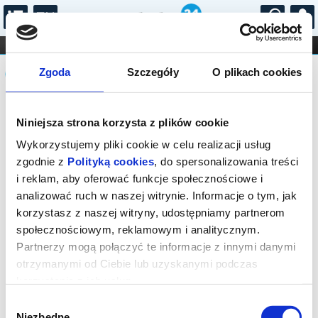
...
KONCERTY
KINO
TEATR
KABARET I
Komunikat
FILHARMONIA
OPERA I BALET
Zgoda
Szczegóły
O plikach cookies
STAND-UP
DLA DZIECI
ONLINE
KARNETY
Sprzedaż biletów on-line na wydarzenie
Niniejsza strona korzysta z plików cookie
została zakończona.
Wykorzystujemy pliki cookie w celu realizacji usług
zgodnie z
Polityką cookies
, do spersonalizowania treści
i reklam, aby oferować funkcje społecznościowe i
analizować ruch w naszej witrynie. Informacje o tym, jak
korzystasz z naszej witryny, udostępniamy partnerom
społecznościowym, reklamowym i analitycznym.
Partnerzy mogą połączyć te informacje z innymi danymi
otrzymanymi od Ciebie lub uzyskanymi podczas
korzystania z ich usług.
Wybór
Niezbędne