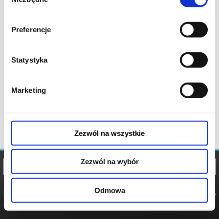
zgody
Preferencje
Statystyka
Marketing
Zezwól na wszystkie
Zezwól na wybór
Odmowa
REGULAMIN
POLITYKA
POLITYKA
COOKIES
PRYWATNOŚCI