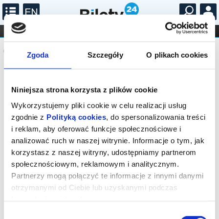
...
KONCERTY
KINO
TEATR
KABARET I
Komunikat
FILHARMONIA
OPERA I BALET
STAND-UP
Zgoda
Szczegóły
O plikach cookies
DLA DZIECI
ONLINE
KARNETY
Sprzedaż biletów on-line na wydarzenie
została zakończona.
Niniejsza strona korzysta z plików cookie
Wykorzystujemy pliki cookie w celu realizacji usług
zgodnie z
Polityką cookies
, do spersonalizowania treści
i reklam, aby oferować funkcje społecznościowe i
analizować ruch w naszej witrynie. Informacje o tym, jak
korzystasz z naszej witryny, udostępniamy partnerom
społecznościowym, reklamowym i analitycznym.
Partnerzy mogą połączyć te informacje z innymi danymi
otrzymanymi od Ciebie lub uzyskanymi podczas
korzystania z ich usług.
Wybór