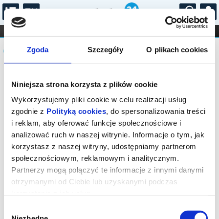
...
KONCERTY
KINO
TEATR
KABARET I
Komunikat
FILHARMONIA
OPERA I BALET
Zgoda
Szczegóły
O plikach cookies
STAND-UP
DLA DZIECI
ONLINE
KARNETY
Sprzedaż biletów on-line na wydarzenie
Niniejsza strona korzysta z plików cookie
została zakończona.
Wykorzystujemy pliki cookie w celu realizacji usług
zgodnie z
Polityką cookies
, do spersonalizowania treści
i reklam, aby oferować funkcje społecznościowe i
analizować ruch w naszej witrynie. Informacje o tym, jak
korzystasz z naszej witryny, udostępniamy partnerom
społecznościowym, reklamowym i analitycznym.
Partnerzy mogą połączyć te informacje z innymi danymi
otrzymanymi od Ciebie lub uzyskanymi podczas
korzystania z ich usług.
Wybór
Niezbędne