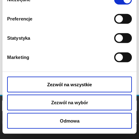
zgody
Preferencje
Statystyka
Marketing
Zezwól na wszystkie
Zezwól na wybór
Odmowa
REGULAMIN
POLITYKA
POLITYKA
COOKIES
PRYWATNOŚCI