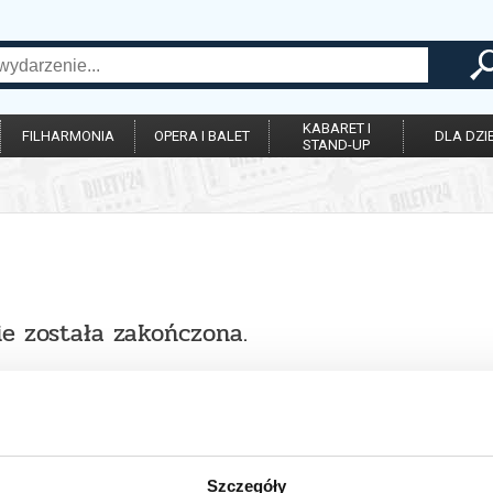
KABARET I
FILHARMONIA
OPERA I BALET
DLA DZIE
STAND-UP
ie została zakończona.
Szczegóły