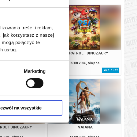
lizowania treści i reklam,
, jak korzystasz z naszej
y mogą połączyć te
h usług.
VAIANA
PSI PATROL I DINOZAURY
8.2026, Słupca
09.08.2026, Słupca
kup bilet
kup bilet
Marketing
ezwól na wszystkie
TROL I DINOZAURY
VAIANA