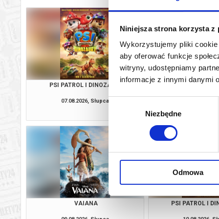
Niniejsza strona korzysta z
Wykorzystujemy pliki cookie 
aby oferować funkcje społecz
witryny, udostępniamy part
informacje z innymi danymi 
PSI PATROL I DINOZAURY
VAIAN
07.08.2026, Słupca
07.08.2026, S
Wybór
kup bilet
Niezbędne
zgody
Odmowa
VAIANA
PSI PATROL I D