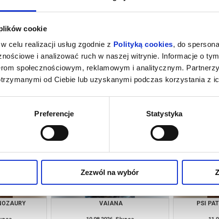
 plików cookie
w celu realizacji usług zgodnie z
Polityką cookies
, do spersona
nościowe i analizować ruch w naszej witrynie. Informacje o tym
nerom społecznościowym, reklamowym i analitycznym. Partnerz
otrzymanymi od Ciebie lub uzyskanymi podczas korzystania z ic
A
PSI PATROL I DINOZAURY
łupca
08.08.2026, Słupca
08.0
kup bilet
kup bilet
Preferencje
Statystyka
Zezwól na wybór
Z
INOZAURY
VAIANA
PSI PA