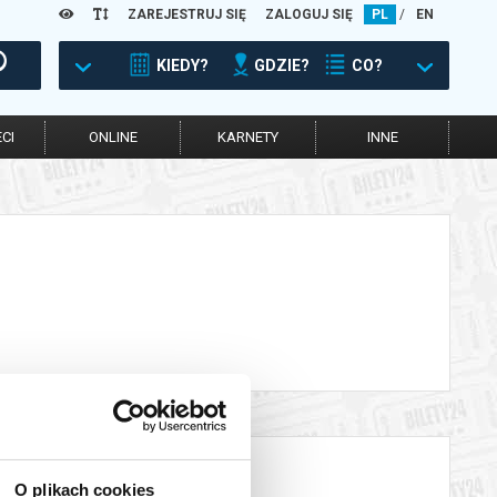
ZAREJESTRUJ SIĘ
ZALOGUJ SIĘ
PL
/
EN
KIEDY?
GDZIE?
CO?
CI
ONLINE
KARNETY
INNE
O plikach cookies