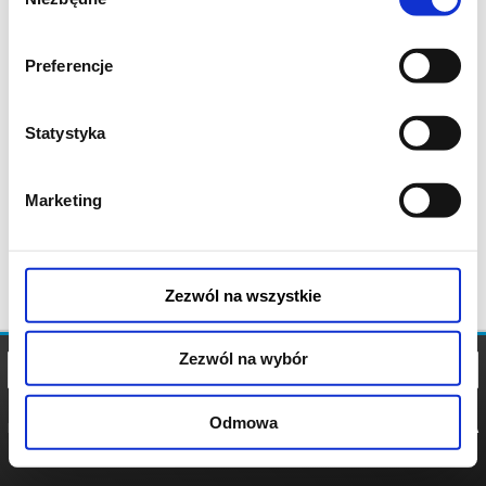
zgody
Preferencje
Statystyka
Marketing
Zezwól na wszystkie
Zezwól na wybór
Odmowa
REGULAMIN
POLITYKA
POLITYKA
COOKIES
PRYWATNOŚCI