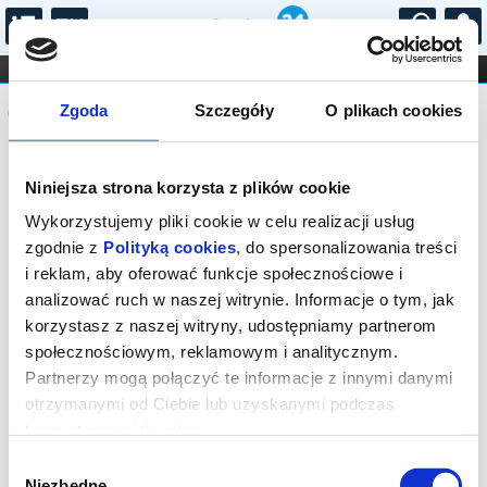
...
KONCERTY
KINO
TEATR
KABARET I
Komunikat
FILHARMONIA
OPERA I BALET
Zgoda
Szczegóły
O plikach cookies
STAND-UP
DLA DZIECI
ONLINE
KARNETY
Sprzedaż biletów on-line na wydarzenie
Niniejsza strona korzysta z plików cookie
została zakończona.
Wykorzystujemy pliki cookie w celu realizacji usług
zgodnie z
Polityką cookies
, do spersonalizowania treści
i reklam, aby oferować funkcje społecznościowe i
analizować ruch w naszej witrynie. Informacje o tym, jak
korzystasz z naszej witryny, udostępniamy partnerom
społecznościowym, reklamowym i analitycznym.
Partnerzy mogą połączyć te informacje z innymi danymi
otrzymanymi od Ciebie lub uzyskanymi podczas
korzystania z ich usług.
Wybór
Niezbędne