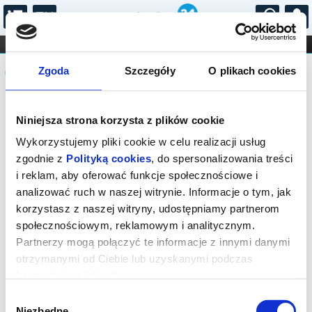
...
KONCERTY
KINO
TEATR
KABARET I
Komunikat
FILHARMONIA
OPERA I BALET
Zgoda
Szczegóły
O plikach cookies
STAND-UP
DLA DZIECI
ONLINE
KARNETY
Sprzedaż biletów on-line na wydarzenie
Niniejsza strona korzysta z plików cookie
została zakończona.
Wykorzystujemy pliki cookie w celu realizacji usług
zgodnie z
Polityką cookies
, do spersonalizowania treści
i reklam, aby oferować funkcje społecznościowe i
analizować ruch w naszej witrynie. Informacje o tym, jak
korzystasz z naszej witryny, udostępniamy partnerom
społecznościowym, reklamowym i analitycznym.
Partnerzy mogą połączyć te informacje z innymi danymi
otrzymanymi od Ciebie lub uzyskanymi podczas
korzystania z ich usług.
Wybór
Niezbędne