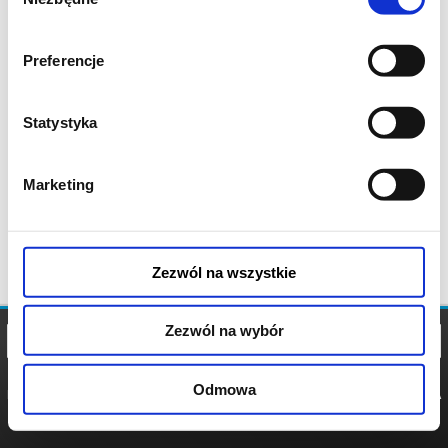
zgody
Preferencje
Statystyka
Marketing
Zezwól na wszystkie
Zezwól na wybór
Odmowa
REGULAMIN
POLITYKA
POLITYKA
COOKIES
PRYWATNOŚCI