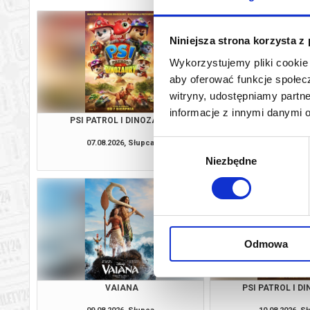
Niniejsza strona korzysta z
Wykorzystujemy pliki cookie 
aby oferować funkcje społecz
witryny, udostępniamy part
informacje z innymi danymi 
PSI PATROL I DINOZAURY
VAIAN
07.08.2026, Słupca
07.08.2026, S
Wybór
kup bilet
Niezbędne
zgody
Odmowa
VAIANA
PSI PATROL I D