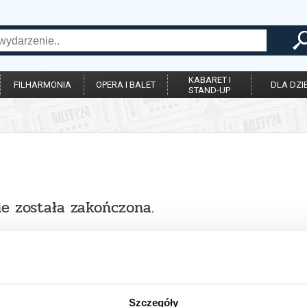
KABARET I
FILHARMONIA
OPERA I BALET
DLA DZIE
STAND-UP
ie została zakończona.
Szczegóły