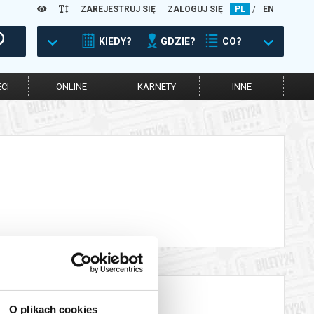
ZAREJESTRUJ SIĘ
ZALOGUJ SIĘ
PL
/
EN
KIEDY?
GDZIE?
CO?
CI
ONLINE
KARNETY
INNE
O plikach cookies