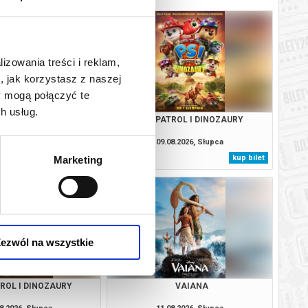
lizowania treści i reklam,
, jak korzystasz z naszej
y mogą połączyć te
h usług.
VAIANA
PSI PATROL I DINOZAURY
8.2026, Słupca
09.08.2026, Słupca
kup bilet
kup bilet
Marketing
ezwól na wszystkie
TROL I DINOZAURY
VAIANA