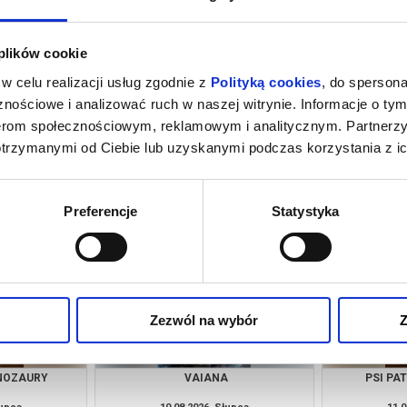
 plików cookie
w celu realizacji usług zgodnie z
Polityką cookies
, do spersona
nościowe i analizować ruch w naszej witrynie. Informacje o tym
nerom społecznościowym, reklamowym i analitycznym. Partnerz
otrzymanymi od Ciebie lub uzyskanymi podczas korzystania z ic
A
PSI PATROL I DINOZAURY
łupca
08.08.2026, Słupca
08.0
kup bilet
kup bilet
Preferencje
Statystyka
Zezwól na wybór
Z
INOZAURY
VAIANA
PSI PA