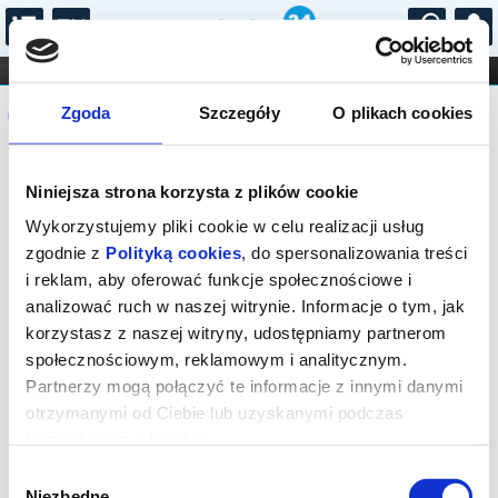
...
KONCERTY
KINO
TEATR
KABARET I
Komunikat
FILHARMONIA
OPERA I BALET
Zgoda
Szczegóły
O plikach cookies
STAND-UP
DLA DZIECI
ONLINE
KARNETY
Sprzedaż biletów on-line na wydarzenie
Niniejsza strona korzysta z plików cookie
została zakończona.
Wykorzystujemy pliki cookie w celu realizacji usług
zgodnie z
Polityką cookies
, do spersonalizowania treści
i reklam, aby oferować funkcje społecznościowe i
analizować ruch w naszej witrynie. Informacje o tym, jak
korzystasz z naszej witryny, udostępniamy partnerom
społecznościowym, reklamowym i analitycznym.
Partnerzy mogą połączyć te informacje z innymi danymi
otrzymanymi od Ciebie lub uzyskanymi podczas
korzystania z ich usług.
Wybór
Niezbędne