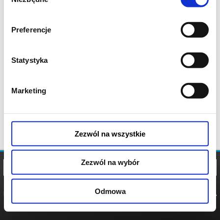
zgody
Preferencje
Statystyka
Marketing
Zezwól na wszystkie
Zezwól na wybór
Odmowa
REGULAMIN
POLITYKA
POLITYKA
COOKIES
PRYWATNOŚCI