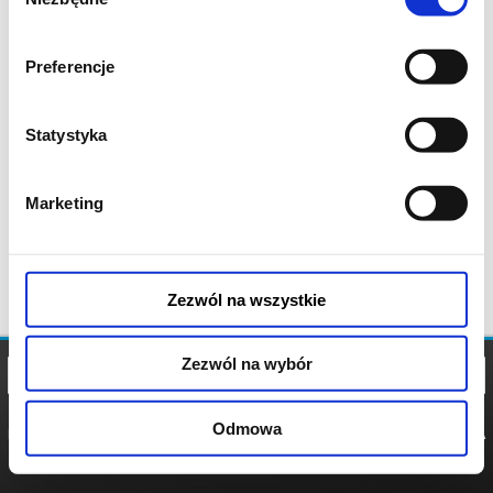
zgody
Preferencje
Statystyka
Marketing
Zezwól na wszystkie
Zezwól na wybór
Odmowa
REGULAMIN
POLITYKA
POLITYKA
COOKIES
PRYWATNOŚCI