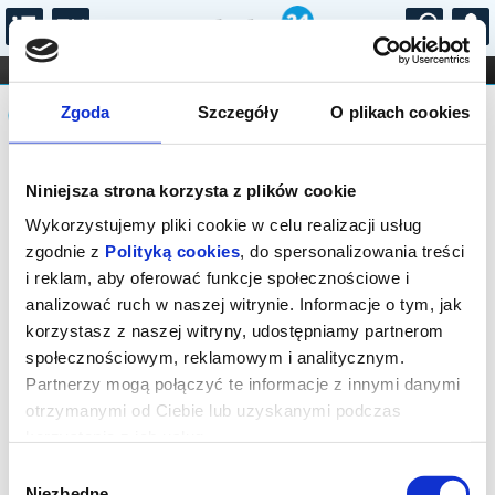
...
KONCERTY
KINO
TEATR
KABARET I
Komunikat
FILHARMONIA
OPERA I BALET
Zgoda
Szczegóły
O plikach cookies
STAND-UP
DLA DZIECI
ONLINE
KARNETY
Sprzedaż biletów on-line na wydarzenie
Niniejsza strona korzysta z plików cookie
została zakończona.
Wykorzystujemy pliki cookie w celu realizacji usług
zgodnie z
Polityką cookies
, do spersonalizowania treści
i reklam, aby oferować funkcje społecznościowe i
analizować ruch w naszej witrynie. Informacje o tym, jak
korzystasz z naszej witryny, udostępniamy partnerom
społecznościowym, reklamowym i analitycznym.
Partnerzy mogą połączyć te informacje z innymi danymi
otrzymanymi od Ciebie lub uzyskanymi podczas
korzystania z ich usług.
Wybór
Niezbędne