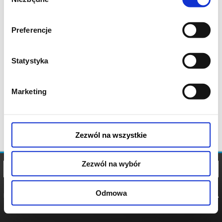
zgody
Preferencje
Statystyka
Marketing
Zezwól na wszystkie
Zezwól na wybór
Odmowa
REGULAMIN
POLITYKA
POLITYKA
COOKIES
PRYWATNOŚCI