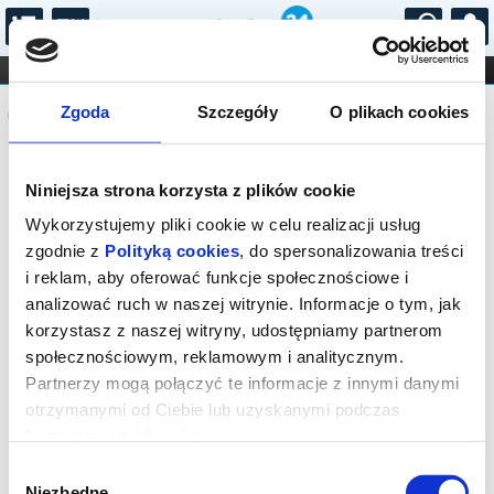
...
KONCERTY
KINO
TEATR
KABARET I
Komunikat
FILHARMONIA
OPERA I BALET
Zgoda
Szczegóły
O plikach cookies
STAND-UP
DLA DZIECI
ONLINE
KARNETY
Sprzedaż biletów on-line na wydarzenie
Niniejsza strona korzysta z plików cookie
została zakończona.
Wykorzystujemy pliki cookie w celu realizacji usług
zgodnie z
Polityką cookies
, do spersonalizowania treści
i reklam, aby oferować funkcje społecznościowe i
analizować ruch w naszej witrynie. Informacje o tym, jak
korzystasz z naszej witryny, udostępniamy partnerom
społecznościowym, reklamowym i analitycznym.
Partnerzy mogą połączyć te informacje z innymi danymi
otrzymanymi od Ciebie lub uzyskanymi podczas
korzystania z ich usług.
Wybór
Niezbędne