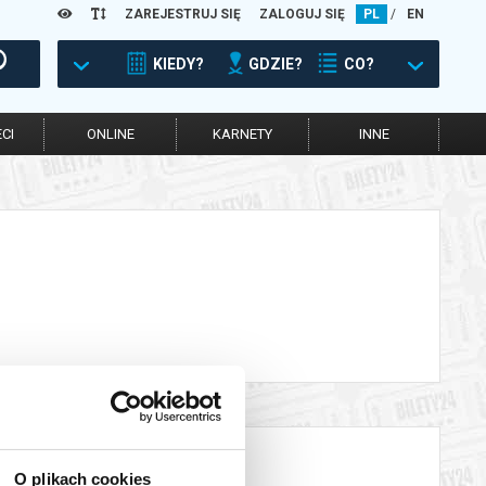
ZAREJESTRUJ SIĘ
ZALOGUJ SIĘ
PL
/
EN
KIEDY?
GDZIE?
CO?
CI
ONLINE
KARNETY
INNE
O plikach cookies