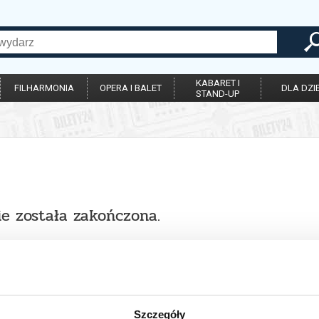
KABARET I
FILHARMONIA
OPERA I BALET
DLA DZIE
STAND-UP
ie została zakończona.
Szczegóły