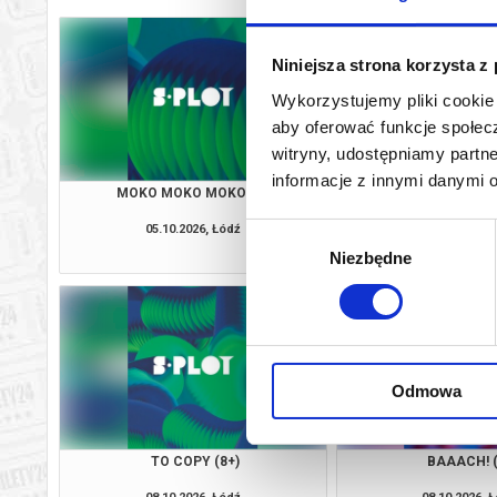
Niniejsza strona korzysta z
Wykorzystujemy pliki cookie 
aby oferować funkcje społecz
witryny, udostępniamy part
informacje z innymi danymi 
MOKO MOKO MOKO (4+)
TRASHEDY (
05.10.2026, Łódź
05.10.2026, 
Wybór
kup bilet
Niezbędne
zgody
Odmowa
TO COPY (8+)
BAAACH! (