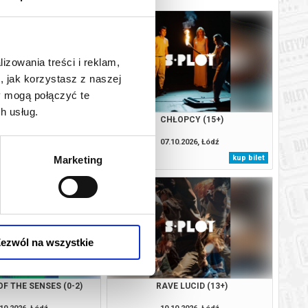
lizowania treści i reklam,
, jak korzystasz z naszej
y mogą połączyć te
h usług.
ASHEDY (13+)
CHŁOPCY (15+)
10.2026, Łódź
07.10.2026, Łódź
kup bilet
kup bilet
Marketing
ezwól na wszystkie
OF THE SENSES (0-2)
RAVE LUCID (13+)