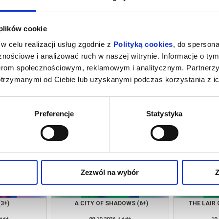
 plików cookie
w celu realizacji usług zgodnie z
Polityką cookies
, do spersona
nościowe i analizować ruch w naszej witrynie. Informacje o tym
nerom społecznościowym, reklamowym i analitycznym. Partnerz
otrzymanymi od Ciebie lub uzyskanymi podczas korzystania z ic
13+)
*OF… @H / OH! (12+)
TR
Łódź
06.10.2026, Łódź
06.
kup bilet
kup bilet
Preferencje
Statystyka
Zezwól na wybór
Z
3+)
A CITY OF SHADOWS (6+)
THE LAIR 