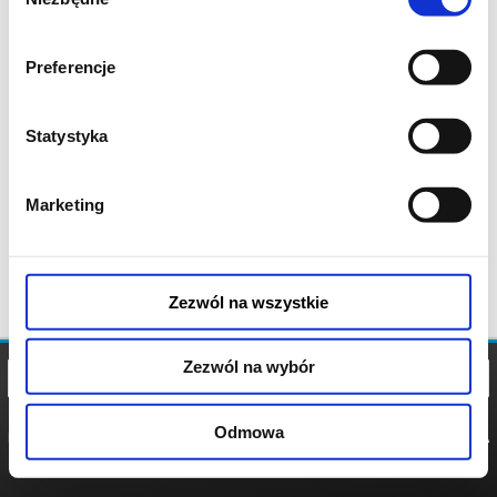
zgody
Preferencje
Statystyka
Marketing
Zezwól na wszystkie
Zezwól na wybór
Odmowa
REGULAMIN
POLITYKA
POLITYKA
COOKIES
PRYWATNOŚCI