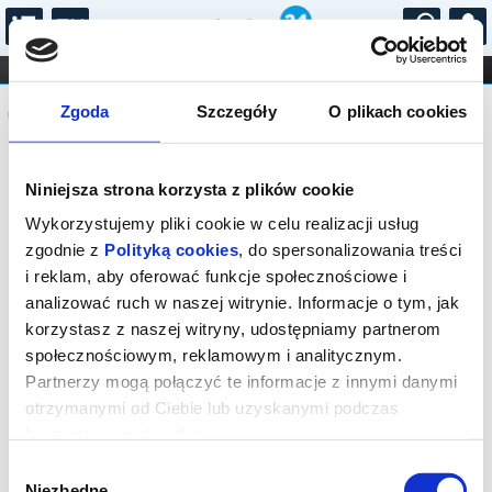
...
KONCERTY
KINO
TEATR
KABARET I
Komunikat
FILHARMONIA
OPERA I BALET
Zgoda
Szczegóły
O plikach cookies
STAND-UP
DLA DZIECI
ONLINE
KARNETY
Sprzedaż biletów on-line na wydarzenie
Niniejsza strona korzysta z plików cookie
została zakończona.
Wykorzystujemy pliki cookie w celu realizacji usług
zgodnie z
Polityką cookies
, do spersonalizowania treści
i reklam, aby oferować funkcje społecznościowe i
analizować ruch w naszej witrynie. Informacje o tym, jak
korzystasz z naszej witryny, udostępniamy partnerom
społecznościowym, reklamowym i analitycznym.
Partnerzy mogą połączyć te informacje z innymi danymi
otrzymanymi od Ciebie lub uzyskanymi podczas
korzystania z ich usług.
Wybór
Niezbędne