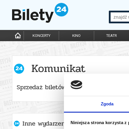
KONCERTY
KINO
TEATR
Komunikat
Sprzedaż biletów on-line na wydarzen
Zgoda
Inne wydarzenia organizatora
Niniejsza strona korzysta z