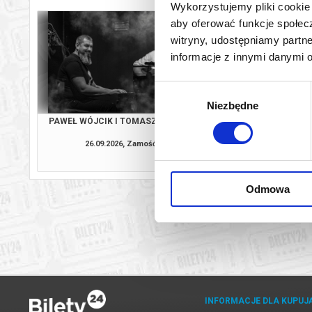
Wykorzystujemy pliki cookie 
aby oferować funkcje społecz
witryny, udostępniamy part
informacje z innymi danymi 
Wybór
Niezbędne
zgody
PAWEŁ WÓJCIK I TOMASZ SARNIAK
PAWEŁ WÓJCIK I TO
26.09.2026, Zamość
10.10.2026, Ol
kup bilet
Odmowa
INFORMACJE DLA KUPUJ