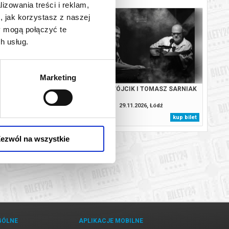
lizowania treści i reklam,
, jak korzystasz z naszej
y mogą połączyć te
h usług.
Marketing
IK I TOMASZ SARNIAK
PAWEŁ WÓJCIK I TOMASZ SARNIAK
.2026, Warszawa
29.11.2026, Łódź
kup bilet
kup bilet
ezwól na wszystkie
GÓLNE
APLIKACJE MOBILNE