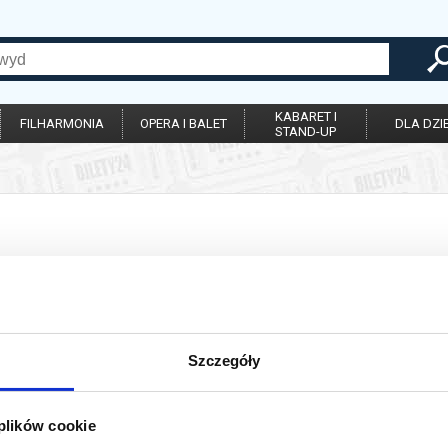
KABARET I
FILHARMONIA
OPERA I BALET
DLA DZIE
STAND-UP
ie została zakończona.
Szczegóły
 plików cookie