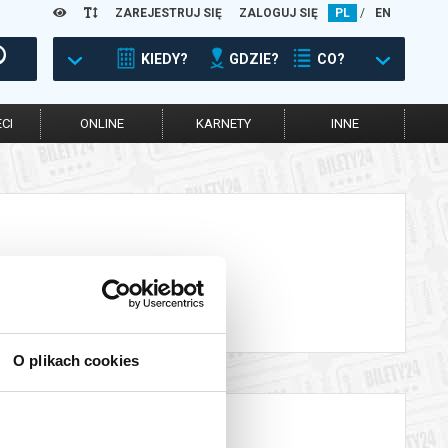
ZAREJESTRUJ SIĘ
ZALOGUJ SIĘ
PL
/
EN
KIEDY?
GDZIE?
CO?
CI
ONLINE
KARNETY
INNE
O plikach cookies