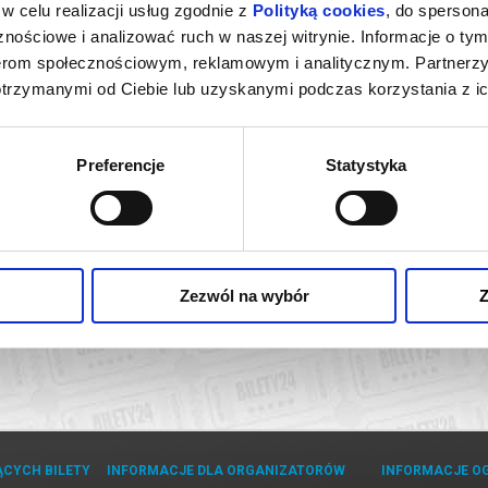
w celu realizacji usług zgodnie z
Polityką cookies
, do spersona
nościowe i analizować ruch w naszej witrynie. Informacje o tym
nerom społecznościowym, reklamowym i analitycznym. Partnerz
otrzymanymi od Ciebie lub uzyskanymi podczas korzystania z ic
Preferencje
Statystyka
MASZ SARNIAK
PAWEŁ WÓJCIK I TOMASZ SARNIAK
PAWEŁ WÓJC
sztyn
23.10.2026, Płock
20.11
kup bilet
kup bilet
Zezwól na wybór
Z
ĄCYCH BILETY
INFORMACJE DLA ORGANIZATORÓW
INFORMACJE O