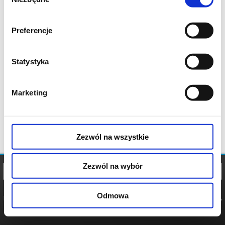
zgody
Preferencje
Statystyka
Marketing
Zezwól na wszystkie
Zezwól na wybór
Odmowa
REGULAMIN
POLITYKA
POLITYKA
COOKIES
PRYWATNOŚCI