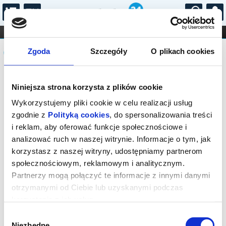
...
KONCERTY
KINO
TEATR
KABARET I
Komunikat
FILHARMONIA
OPERA I BALET
Zgoda
Szczegóły
O plikach cookies
STAND-UP
DLA DZIECI
ONLINE
KARNETY
Sprzedaż biletów on-line na wydarzenie
Niniejsza strona korzysta z plików cookie
została zakończona.
Wykorzystujemy pliki cookie w celu realizacji usług
zgodnie z
Polityką cookies
, do spersonalizowania treści
i reklam, aby oferować funkcje społecznościowe i
analizować ruch w naszej witrynie. Informacje o tym, jak
korzystasz z naszej witryny, udostępniamy partnerom
społecznościowym, reklamowym i analitycznym.
Partnerzy mogą połączyć te informacje z innymi danymi
otrzymanymi od Ciebie lub uzyskanymi podczas
korzystania z ich usług.
Wybór
Niezbędne