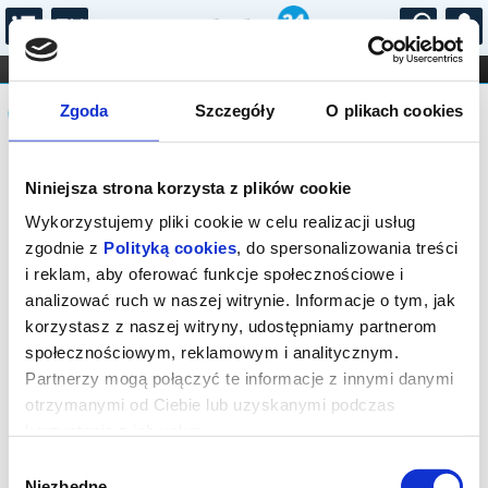
...
KONCERTY
KINO
TEATR
KABARET I
Komunikat
FILHARMONIA
OPERA I BALET
Zgoda
Szczegóły
O plikach cookies
STAND-UP
DLA DZIECI
ONLINE
KARNETY
Sprzedaż biletów on-line na wydarzenie
Niniejsza strona korzysta z plików cookie
została zakończona.
Wykorzystujemy pliki cookie w celu realizacji usług
zgodnie z
Polityką cookies
, do spersonalizowania treści
i reklam, aby oferować funkcje społecznościowe i
analizować ruch w naszej witrynie. Informacje o tym, jak
korzystasz z naszej witryny, udostępniamy partnerom
społecznościowym, reklamowym i analitycznym.
Partnerzy mogą połączyć te informacje z innymi danymi
otrzymanymi od Ciebie lub uzyskanymi podczas
korzystania z ich usług.
Wybór
Niezbędne