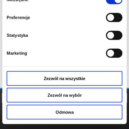
zgody
Preferencje
Statystyka
Marketing
Zezwól na wszystkie
Zezwól na wybór
Odmowa
REGULAMIN
POLITYKA
POLITYKA
COOKIES
PRYWATNOŚCI