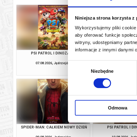
Niniejsza strona korzysta z
Wykorzystujemy pliki cookie 
aby oferować funkcje społecz
witryny, udostępniamy part
informacje z innymi danymi 
PSI PATROL I DINOZAURY
SPIDER-MAN: CAŁKIE
07.08.2026, Jędrzejów
07.08.2026, Ję
Wybór
kup bilet
Niezbędne
zgody
Odmowa
SPIDER-MAN: CAŁKIEM NOWY DZIEŃ
PSI PATROL I D