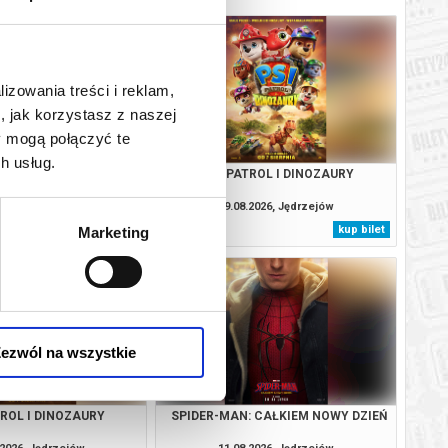
lizowania treści i reklam,
, jak korzystasz z naszej
y mogą połączyć te
h usług.
: CAŁKIEM NOWY DZIEŃ
PSI PATROL I DINOZAURY
.2026, Jędrzejów
09.08.2026, Jędrzejów
kup bilet
kup bilet
Marketing
ezwól na wszystkie
TROL I DINOZAURY
SPIDER-MAN: CAŁKIEM NOWY DZIEŃ