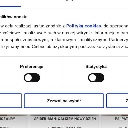
 plików cookie
w celu realizacji usług zgodnie z
Polityką cookies
, do spersona
nościowe i analizować ruch w naszej witrynie. Informacje o tym
nerom społecznościowym, reklamowym i analitycznym. Partnerz
otrzymanymi od Ciebie lub uzyskanymi podczas korzystania z ic
M NOWY DZIEŃ
PSI PATROL I DINOZAURY
SPIDER-MAN
drzejów
08.08.2026, Jędrzejów
08.08
kup bilet
kup bilet
Preferencje
Statystyka
Zezwól na wybór
Z
INOZAURY
SPIDER-MAN: CAŁKIEM NOWY DZIEŃ
PSI PA