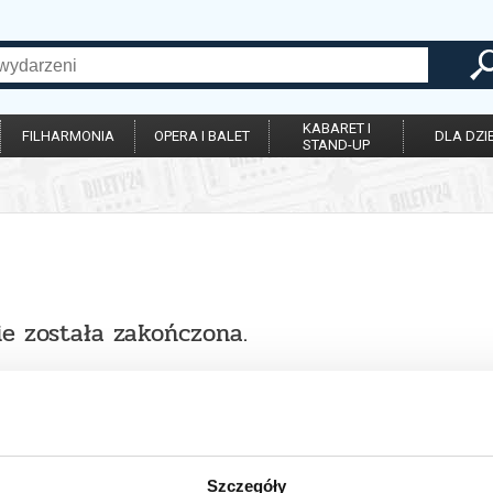
KABARET I
FILHARMONIA
OPERA I BALET
DLA DZIE
STAND-UP
ie została zakończona.
Szczegóły