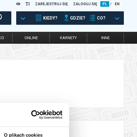
ZAREJESTRUJ SIĘ
ZALOGUJ SIĘ
PL
/
EN
KIEDY?
GDZIE?
CO?
CI
ONLINE
KARNETY
INNE
O plikach cookies