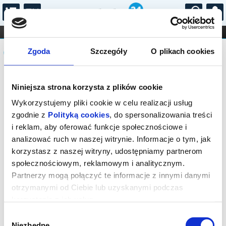
...
KONCERTY
KINO
TEATR
KABARET I
Komunikat
FILHARMONIA
OPERA I BALET
Zgoda
Szczegóły
O plikach cookies
STAND-UP
DLA DZIECI
ONLINE
KARNETY
Sprzedaż biletów on-line na wydarzenie
Niniejsza strona korzysta z plików cookie
została zakończona.
Wykorzystujemy pliki cookie w celu realizacji usług
zgodnie z
Polityką cookies
, do spersonalizowania treści
i reklam, aby oferować funkcje społecznościowe i
analizować ruch w naszej witrynie. Informacje o tym, jak
korzystasz z naszej witryny, udostępniamy partnerom
społecznościowym, reklamowym i analitycznym.
Partnerzy mogą połączyć te informacje z innymi danymi
otrzymanymi od Ciebie lub uzyskanymi podczas
korzystania z ich usług.
Wybór
Niezbędne