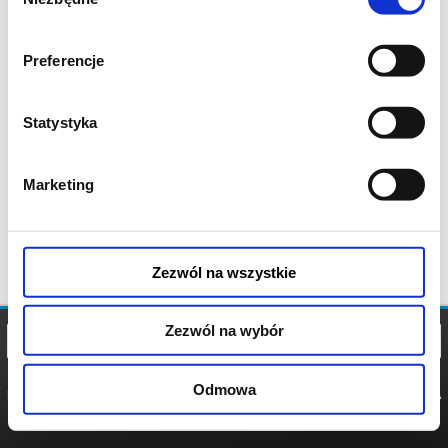
zgody
Preferencje
Statystyka
Marketing
Zezwól na wszystkie
Zezwól na wybór
Odmowa
REGULAMIN
POLITYKA
POLITYKA
COOKIES
PRYWATNOŚCI