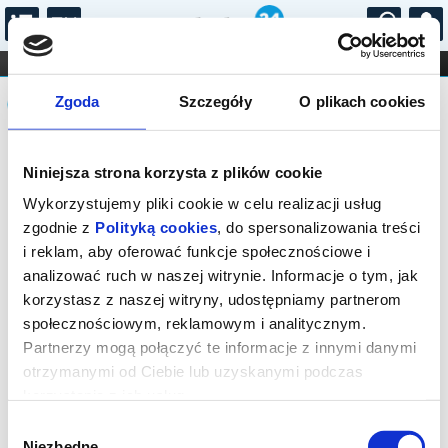
...
KONCERTY
KINO
TEATR
KABARET I
Komunikat
FILHARMONIA
OPERA I BALET
Zgoda
Szczegóły
O plikach cookies
STAND-UP
DLA DZIECI
ONLINE
KARNETY
Sprzedaż biletów on-line na wydarzenie
Niniejsza strona korzysta z plików cookie
została zakończona.
Wykorzystujemy pliki cookie w celu realizacji usług
zgodnie z
Polityką cookies
, do spersonalizowania treści
i reklam, aby oferować funkcje społecznościowe i
analizować ruch w naszej witrynie. Informacje o tym, jak
korzystasz z naszej witryny, udostępniamy partnerom
społecznościowym, reklamowym i analitycznym.
Partnerzy mogą połączyć te informacje z innymi danymi
otrzymanymi od Ciebie lub uzyskanymi podczas
korzystania z ich usług.
Wybór
Niezbędne