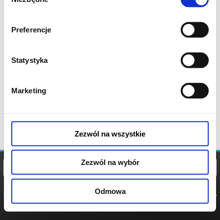
zgody
Preferencje
Statystyka
Marketing
Zezwól na wszystkie
Zezwól na wybór
Odmowa
REGULAMIN
POLITYKA
POLITYKA
COOKIES
PRYWATNOŚCI