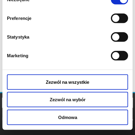
zgody
Preferencje
Statystyka
Marketing
Zezwól na wszystkie
Zezwól na wybór
Odmowa
REGULAMIN
POLITYKA
POLITYKA
COOKIES
PRYWATNOŚCI