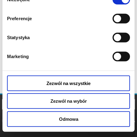
zgody
Preferencje
Statystyka
Marketing
Zezwól na wszystkie
Zezwól na wybór
Odmowa
REGULAMIN
POLITYKA
POLITYKA
COOKIES
PRYWATNOŚCI