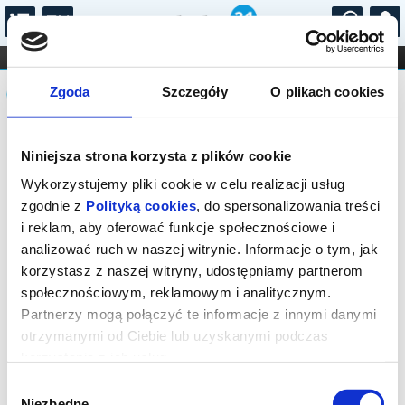
...
KONCERTY
KINO
TEATR
KABARET I
Komunikat
FILHARMONIA
OPERA I BALET
Zgoda
Szczegóły
O plikach cookies
STAND-UP
DLA DZIECI
ONLINE
KARNETY
Sprzedaż biletów on-line na wydarzenie
Niniejsza strona korzysta z plików cookie
została zakończona.
Wykorzystujemy pliki cookie w celu realizacji usług
zgodnie z
Polityką cookies
, do spersonalizowania treści
i reklam, aby oferować funkcje społecznościowe i
analizować ruch w naszej witrynie. Informacje o tym, jak
korzystasz z naszej witryny, udostępniamy partnerom
społecznościowym, reklamowym i analitycznym.
Partnerzy mogą połączyć te informacje z innymi danymi
otrzymanymi od Ciebie lub uzyskanymi podczas
korzystania z ich usług.
Wybór
Niezbędne