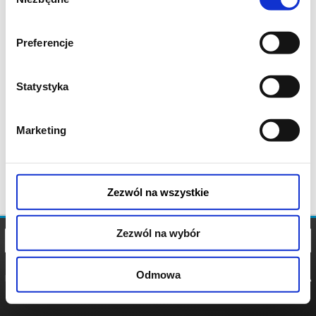
zgody
Preferencje
Statystyka
Marketing
Zezwól na wszystkie
Zezwól na wybór
Odmowa
REGULAMIN
POLITYKA
POLITYKA
COOKIES
PRYWATNOŚCI