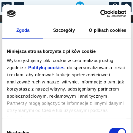
...
KONCERTY
KINO
TEATR
KABARET I
Komunikat
FILHARMONIA
OPERA I BALET
Zgoda
Szczegóły
O plikach cookies
STAND-UP
DLA DZIECI
ONLINE
KARNETY
Sprzedaż biletów on-line na wydarzenie
Niniejsza strona korzysta z plików cookie
została zakończona.
Wykorzystujemy pliki cookie w celu realizacji usług
zgodnie z
Polityką cookies
, do spersonalizowania treści
i reklam, aby oferować funkcje społecznościowe i
analizować ruch w naszej witrynie. Informacje o tym, jak
korzystasz z naszej witryny, udostępniamy partnerom
społecznościowym, reklamowym i analitycznym.
Partnerzy mogą połączyć te informacje z innymi danymi
otrzymanymi od Ciebie lub uzyskanymi podczas
korzystania z ich usług.
Wybór
Niezbędne