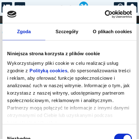
...
KONCERTY
KINO
TEATR
KABARET I
Komunikat
FILHARMONIA
OPERA I BALET
Zgoda
Szczegóły
O plikach cookies
STAND-UP
DLA DZIECI
ONLINE
KARNETY
Sprzedaż biletów on-line na wydarzenie
Niniejsza strona korzysta z plików cookie
została zakończona.
Wykorzystujemy pliki cookie w celu realizacji usług
zgodnie z
Polityką cookies
, do spersonalizowania treści
i reklam, aby oferować funkcje społecznościowe i
analizować ruch w naszej witrynie. Informacje o tym, jak
korzystasz z naszej witryny, udostępniamy partnerom
społecznościowym, reklamowym i analitycznym.
Partnerzy mogą połączyć te informacje z innymi danymi
otrzymanymi od Ciebie lub uzyskanymi podczas
korzystania z ich usług.
Wybór
Niezbędne