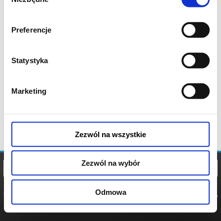
zgody
Preferencje
Statystyka
Marketing
Zezwól na wszystkie
Zezwól na wybór
Odmowa
REGULAMIN
POLITYKA
POLITYKA
COOKIES
PRYWATNOŚCI