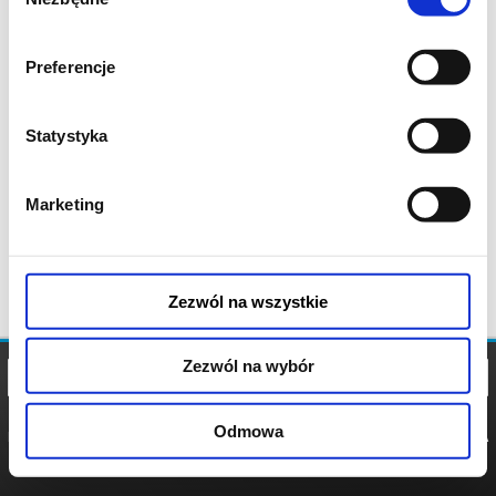
zgody
Preferencje
Statystyka
Marketing
Zezwól na wszystkie
Zezwól na wybór
Odmowa
REGULAMIN
POLITYKA
POLITYKA
COOKIES
PRYWATNOŚCI