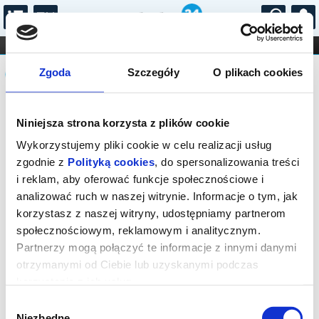
...
KONCERTY
KINO
TEATR
KABARET I
Komunikat
FILHARMONIA
OPERA I BALET
Zgoda
Szczegóły
O plikach cookies
STAND-UP
DLA DZIECI
ONLINE
KARNETY
Sprzedaż biletów on-line na wydarzenie
Niniejsza strona korzysta z plików cookie
została zakończona.
Wykorzystujemy pliki cookie w celu realizacji usług
zgodnie z
Polityką cookies
, do spersonalizowania treści
i reklam, aby oferować funkcje społecznościowe i
analizować ruch w naszej witrynie. Informacje o tym, jak
korzystasz z naszej witryny, udostępniamy partnerom
społecznościowym, reklamowym i analitycznym.
Partnerzy mogą połączyć te informacje z innymi danymi
otrzymanymi od Ciebie lub uzyskanymi podczas
korzystania z ich usług.
Wybór
Niezbędne