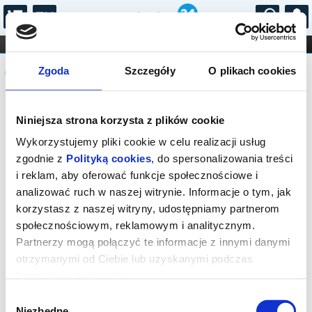
...
KONCERTY
KINO
TEATR
KABARET I
Komunikat
FILHARMONIA
OPERA I BALET
Zgoda
Szczegóły
O plikach cookies
STAND-UP
DLA DZIECI
ONLINE
KARNETY
Sprzedaż biletów on-line na wydarzenie
Niniejsza strona korzysta z plików cookie
została zakończona.
Wykorzystujemy pliki cookie w celu realizacji usług
zgodnie z
Polityką cookies
, do spersonalizowania treści
i reklam, aby oferować funkcje społecznościowe i
analizować ruch w naszej witrynie. Informacje o tym, jak
korzystasz z naszej witryny, udostępniamy partnerom
społecznościowym, reklamowym i analitycznym.
Partnerzy mogą połączyć te informacje z innymi danymi
otrzymanymi od Ciebie lub uzyskanymi podczas
korzystania z ich usług.
Wybór
Niezbędne