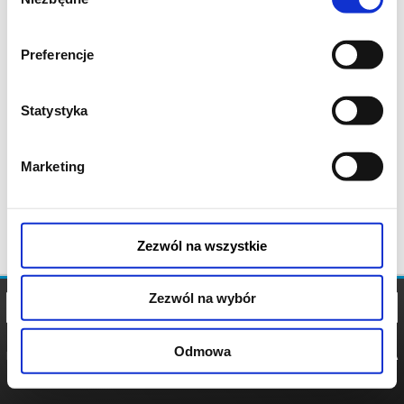
zgody
Preferencje
Statystyka
Marketing
Zezwól na wszystkie
Zezwól na wybór
Odmowa
REGULAMIN
POLITYKA
POLITYKA
COOKIES
PRYWATNOŚCI