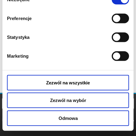
zgody
Preferencje
Statystyka
Marketing
Zezwól na wszystkie
Zezwól na wybór
Odmowa
REGULAMIN
POLITYKA
POLITYKA
COOKIES
PRYWATNOŚCI