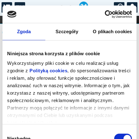
...
KONCERTY
KINO
TEATR
KABARET I
Komunikat
FILHARMONIA
OPERA I BALET
Zgoda
Szczegóły
O plikach cookies
STAND-UP
DLA DZIECI
ONLINE
KARNETY
Sprzedaż biletów on-line na wydarzenie
Niniejsza strona korzysta z plików cookie
została zakończona.
Wykorzystujemy pliki cookie w celu realizacji usług
zgodnie z
Polityką cookies
, do spersonalizowania treści
i reklam, aby oferować funkcje społecznościowe i
analizować ruch w naszej witrynie. Informacje o tym, jak
korzystasz z naszej witryny, udostępniamy partnerom
społecznościowym, reklamowym i analitycznym.
Partnerzy mogą połączyć te informacje z innymi danymi
otrzymanymi od Ciebie lub uzyskanymi podczas
korzystania z ich usług.
Wybór
Niezbędne