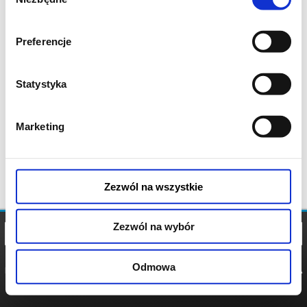
zgody
Preferencje
Statystyka
Marketing
Zezwól na wszystkie
Zezwól na wybór
Odmowa
REGULAMIN
POLITYKA
POLITYKA
COOKIES
PRYWATNOŚCI