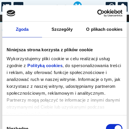
...
KONCERTY
KINO
TEATR
KABARET I
Komunikat
FILHARMONIA
OPERA I BALET
Zgoda
Szczegóły
O plikach cookies
STAND-UP
DLA DZIECI
ONLINE
KARNETY
Sprzedaż biletów on-line na wydarzenie
Niniejsza strona korzysta z plików cookie
została zakończona.
Wykorzystujemy pliki cookie w celu realizacji usług
zgodnie z
Polityką cookies
, do spersonalizowania treści
i reklam, aby oferować funkcje społecznościowe i
analizować ruch w naszej witrynie. Informacje o tym, jak
korzystasz z naszej witryny, udostępniamy partnerom
społecznościowym, reklamowym i analitycznym.
Partnerzy mogą połączyć te informacje z innymi danymi
otrzymanymi od Ciebie lub uzyskanymi podczas
korzystania z ich usług.
Wybór
Niezbędne