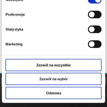
zgody
Preferencje
Statystyka
Marketing
Zezwól na wszystkie
Zezwól na wybór
Odmowa
REGULAMIN
POLITYKA
POLITYKA
COOKIES
PRYWATNOŚCI