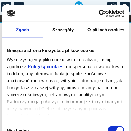
...
KONCERTY
KINO
TEATR
KABARET I
Komunikat
FILHARMONIA
OPERA I BALET
Zgoda
Szczegóły
O plikach cookies
STAND-UP
DLA DZIECI
ONLINE
KARNETY
Sprzedaż biletów on-line na wydarzenie
Niniejsza strona korzysta z plików cookie
została zakończona.
Wykorzystujemy pliki cookie w celu realizacji usług
zgodnie z
Polityką cookies
, do spersonalizowania treści
i reklam, aby oferować funkcje społecznościowe i
analizować ruch w naszej witrynie. Informacje o tym, jak
korzystasz z naszej witryny, udostępniamy partnerom
społecznościowym, reklamowym i analitycznym.
Partnerzy mogą połączyć te informacje z innymi danymi
otrzymanymi od Ciebie lub uzyskanymi podczas
korzystania z ich usług.
Wybór
Niezbędne