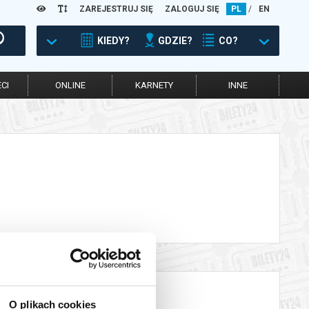
ZAREJESTRUJ SIĘ
ZALOGUJ SIĘ
PL
/
EN
KIEDY?
GDZIE?
CO?
CI
ONLINE
KARNETY
INNE
O plikach cookies