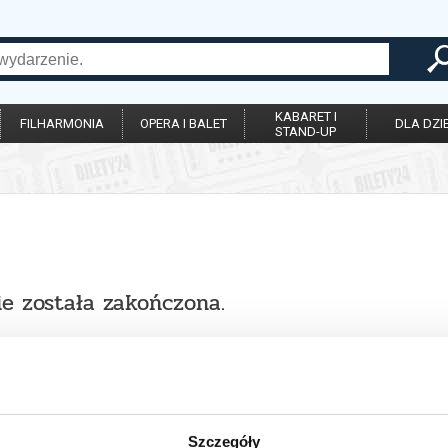
KABARET I
FILHARMONIA
OPERA I BALET
DLA DZIE
STAND-UP
ie została zakończona.
Szczegóły