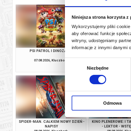
Niniejsza strona korzysta z
Wykorzystujemy pliki cookie 
aby oferować funkcje społecz
witryny, udostępniamy part
informacje z innymi danymi 
PSI PATROL I DINOZAURY
SPIDER-MAN. CAŁKIEM
DUBBIN
07.08.2026, Kluczbork
07.08.2026, Kl
Wybór
kup bilet
Niezbędne
zgody
Odmowa
SPIDER-MAN. CAŁKIEM NOWY DZIEŃ -
KINO PLENEROWE: I T
NAPISY
- LEKTOR - WST