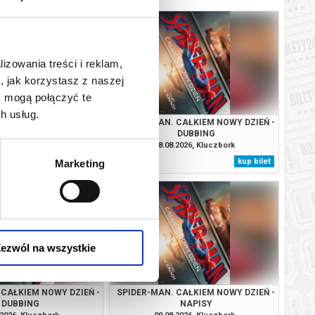
lizowania treści i reklam,
, jak korzystasz z naszej
y mogą połączyć te
h usług.
TROL I DINOZAURY
SPIDER-MAN. CAŁKIEM NOWY DZIEŃ -
DUBBING
.2026, Kluczbork
08.08.2026, Kluczbork
kup bilet
kup bilet
Marketing
ezwól na wszystkie
 CAŁKIEM NOWY DZIEŃ -
SPIDER-MAN. CAŁKIEM NOWY DZIEŃ -
DUBBING
NAPISY