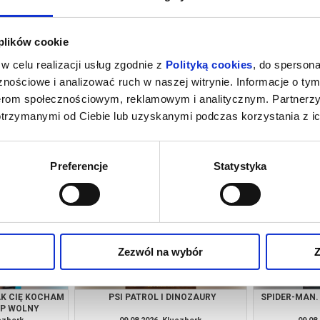
 plików cookie
w celu realizacji usług zgodnie z
Polityką cookies
, do spersona
nościowe i analizować ruch w naszej witrynie. Informacje o tym
nerom społecznościowym, reklamowym i analitycznym. Partnerz
otrzymanymi od Ciebie lub uzyskanymi podczas korzystania z ic
 NOWY DZIEŃ -
SPIDER-MAN. CAŁKIEM NOWY DZIEŃ -
PSI PA
G
NAPISY
uczbork
07.08.2026, Kluczbork
08.08
kup bilet
kup bilet
Preferencje
Statystyka
Zezwól na wybór
Z
AK CIĘ KOCHAM
PSI PATROL I DINOZAURY
SPIDER-MAN.
ĘP WOLNY