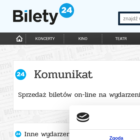
KONCERTY
KINO
TEATR
Komunikat
Sprzedaż biletów on-line na wydarzen
Inne wydarzenia organizatora
Zgoda