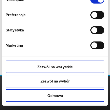
zgody
Preferencje
Statystyka
Marketing
Zezwól na wszystkie
Zezwól na wybór
Odmowa
REGULAMIN
POLITYKA
POLITYKA
COOKIES
PRYWATNOŚCI