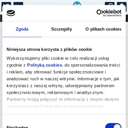
...
KONCERTY
KINO
TEATR
KABARET I
Komunikat
FILHARMONIA
OPERA I BALET
Zgoda
Szczegóły
O plikach cookies
STAND-UP
DLA DZIECI
ONLINE
KARNETY
Sprzedaż biletów on-line na wydarzenie
Niniejsza strona korzysta z plików cookie
została zakończona.
Wykorzystujemy pliki cookie w celu realizacji usług
zgodnie z
Polityką cookies
, do spersonalizowania treści
i reklam, aby oferować funkcje społecznościowe i
analizować ruch w naszej witrynie. Informacje o tym, jak
korzystasz z naszej witryny, udostępniamy partnerom
społecznościowym, reklamowym i analitycznym.
Partnerzy mogą połączyć te informacje z innymi danymi
otrzymanymi od Ciebie lub uzyskanymi podczas
korzystania z ich usług.
Wybór
Niezbędne