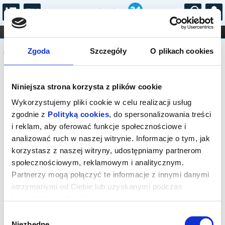
...
KONCERTY
KINO
TEATR
KABARET I
Komunikat
FILHARMONIA
OPERA I BALET
Zgoda
Szczegóły
O plikach cookies
STAND-UP
DLA DZIECI
ONLINE
KARNETY
Sprzedaż biletów on-line na wydarzenie
Niniejsza strona korzysta z plików cookie
została zakończona.
Wykorzystujemy pliki cookie w celu realizacji usług
zgodnie z
Polityką cookies
, do spersonalizowania treści
i reklam, aby oferować funkcje społecznościowe i
analizować ruch w naszej witrynie. Informacje o tym, jak
korzystasz z naszej witryny, udostępniamy partnerom
społecznościowym, reklamowym i analitycznym.
Partnerzy mogą połączyć te informacje z innymi danymi
otrzymanymi od Ciebie lub uzyskanymi podczas
korzystania z ich usług.
Wybór
Niezbędne