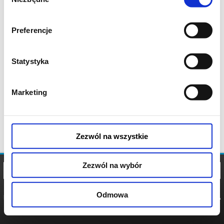
zgody
Preferencje
Statystyka
Marketing
Zezwól na wszystkie
Zezwól na wybór
Odmowa
REGULAMIN
POLITYKA
POLITYKA
COOKIES
PRYWATNOŚCI