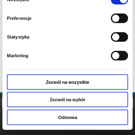
zgody
Preferencje
Statystyka
Marketing
Zezwól na wszystkie
Zezwól na wybór
Odmowa
REGULAMIN
POLITYKA
POLITYKA
COOKIES
PRYWATNOŚCI