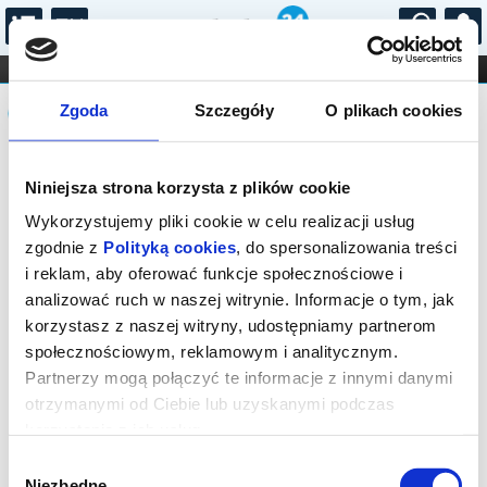
...
KONCERTY
KINO
TEATR
KABARET I
Komunikat
FILHARMONIA
OPERA I BALET
Zgoda
Szczegóły
O plikach cookies
STAND-UP
DLA DZIECI
ONLINE
KARNETY
Sprzedaż biletów on-line na wydarzenie
Niniejsza strona korzysta z plików cookie
została zakończona.
Wykorzystujemy pliki cookie w celu realizacji usług
zgodnie z
Polityką cookies
, do spersonalizowania treści
i reklam, aby oferować funkcje społecznościowe i
analizować ruch w naszej witrynie. Informacje o tym, jak
korzystasz z naszej witryny, udostępniamy partnerom
społecznościowym, reklamowym i analitycznym.
Partnerzy mogą połączyć te informacje z innymi danymi
otrzymanymi od Ciebie lub uzyskanymi podczas
korzystania z ich usług.
Wybór
Niezbędne