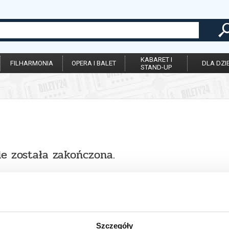
KABARET I
FILHARMONIA
OPERA I BALET
DLA DZIE
STAND-UP
ie została zakończona.
Szczegóły