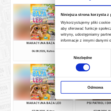
Niniejsza strona korzysta z
Wykorzystujemy pliki cookie 
aby oferować funkcje społecz
witryny, udostępniamy part
informacje z innymi danymi 
WAKACYJNA BAZA LEO
EKIPA ZWIE
06.08.2026, Kutno
06.08.2026, K
Wybór
info
Niezbędne
zgody
Odmowa
WAKACYJNA BAZA LEO
PSI PATROL I D