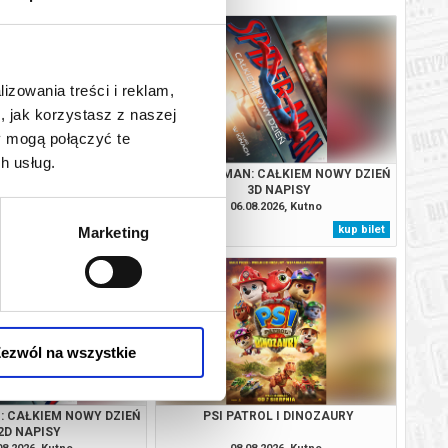
lizowania treści i reklam,
, jak korzystasz z naszej
y mogą połączyć te
h usług.
IANA 2D DUB
SPIDER - MAN: CAŁKIEM NOWY DZIEŃ
3D NAPISY
08.2026, Kutno
06.08.2026, Kutno
kup bilet
kup bilet
Marketing
ezwól na wszystkie
N: CAŁKIEM NOWY DZIEŃ
PSI PATROL I DINOZAURY
2D NAPISY