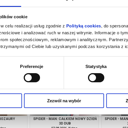
 plików cookie
w celu realizacji usług zgodnie z
Polityką cookies
, do spersona
nościowe i analizować ruch w naszej witrynie. Informacje o tym
nerom społecznościowym, reklamowym i analitycznym. Partnerz
otrzymanymi od Ciebie lub uzyskanymi podczas korzystania z ic
RZAKÓW
SPIDER - MAN : CAŁKIEM NOWY DZIEŃ
VA
2D DUB
utno
06.08.2026, Kutno
06.
kup bilet
kup bilet
Preferencje
Statystyka
Zezwól na wybór
Z
INOZAURY
SPIDER - MAN: CAŁKIEM NOWY DZIEŃ
SPIDER - MA
3D DUB