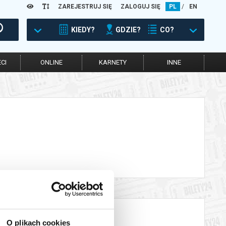
ZAREJESTRUJ SIĘ
ZALOGUJ SIĘ
PL
/
EN
KIEDY?
GDZIE?
CO?
CI
ONLINE
KARNETY
INNE
O plikach cookies