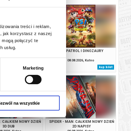
lizowania treści i reklam,
, jak korzystasz z naszej
y mogą połączyć te
h usług.
N: CAŁKIEM NOWY DZIEŃ
PSI PATROL I DINOZAURY
2D NAPISY
08.2026, Kutno
08.08.2026, Kutno
kup bilet
kup bilet
Marketing
ezwól na wszystkie
N: CAŁKIEM NOWY DZIEŃ
SPIDER - MAN: CAŁKIEM NOWY DZIEŃ
3D DUB
2D NAPISY