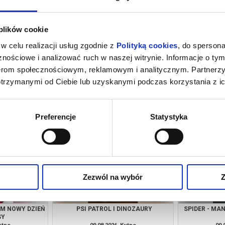
 plików cookie
w celu realizacji usług zgodnie z
Polityką cookies
, do spersona
nościowe i analizować ruch w naszej witrynie. Informacje o tym
nerom społecznościowym, reklamowym i analitycznym. Partnerz
otrzymanymi od Ciebie lub uzyskanymi podczas korzystania z ic
INOZAURY
SPIDER - MAN: CAŁKIEM NOWY DZIEŃ
SPIDER - MA
3D DUB
utno
07.08.2026, Kutno
07.
kup bilet
kup bilet
Preferencje
Statystyka
Zezwól na wybór
Z
EM NOWY DZIEŃ
PSI PATROL I DINOZAURY
SPIDER - MA
SY