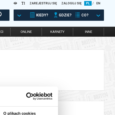
ZAREJESTRUJ SIĘ
ZALOGUJ SIĘ
PL
/
EN
KIEDY?
GDZIE?
CO?
CI
ONLINE
KARNETY
INNE
O plikach cookies