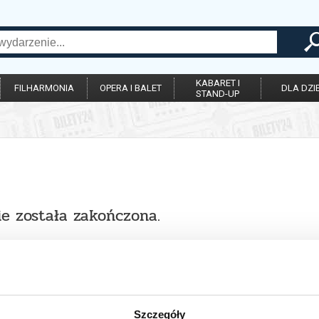
KABARET I
FILHARMONIA
OPERA I BALET
DLA DZIE
STAND-UP
ie została zakończona.
Szczegóły