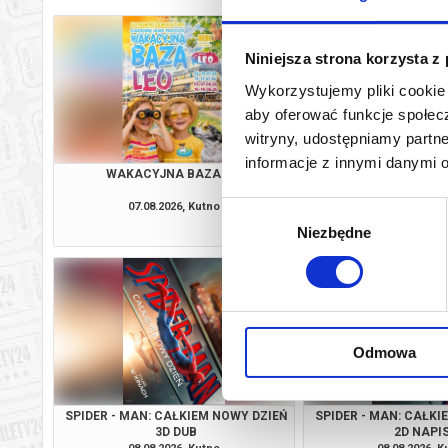
Niniejsza strona korzysta z
Wykorzystujemy pliki cookie 
aby oferować funkcje społecz
witryny, udostępniamy part
informacje z innymi danymi 
WAKACYJNA BAZA LEO
PSI PATROL I D
07.08.2026, Kutno
07.08.2026, K
Wybór
kup bilet
Niezbędne
zgody
Odmowa
SPIDER - MAN: CAŁKIEM NOWY DZIEŃ
SPIDER - MAN: CAŁKI
3D DUB
2D NAPI