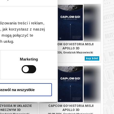
lizowania treści i reklam,
, jak korzystasz z naszej
y mogą połączyć te
h usług.
ZYGODA W UKŁADZIE
CAPCOM GO! HISTORIA MISJI
ONECZNYM 3D
APOLLO 3D
, Grodzisk Mazowiecki
08.08.2026, Grodzisk Mazowiecki
kup bilet
kup bilet
Marketing
ezwól na wszystkie
ZYGODA W UKŁADZIE
CAPCOM GO! HISTORIA MISJI
ONECZNYM 3D
APOLLO 3D