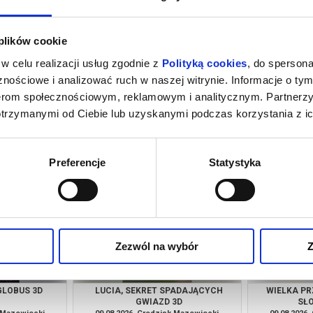
 plików cookie
w celu realizacji usług zgodnie z
Polityką cookies
, do spersona
nościowe i analizować ruch w naszej witrynie. Informacje o tym
nerom społecznościowym, reklamowym i analitycznym. Partnerz
otrzymanymi od Ciebie lub uzyskanymi podczas korzystania z ic
LOBUS 3D
LUCIA, SEKRET SPADAJĄCYCH
WIELKA PR
GWIAZD 3D
SŁ
k Mazowiecki
08.08.2026, Grodzisk Mazowiecki
08.08.2026
kup bilet
kup bilet
Preferencje
Statystyka
Zezwól na wybór
Z
LOBUS 3D
LUCIA, SEKRET SPADAJĄCYCH
WIELKA PR
GWIAZD 3D
SŁ