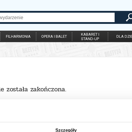
KABARET I
FILHARMONIA
OPERA I BALET
DLA DZIE
STAND-UP
ie została zakończona.
Szczegóły