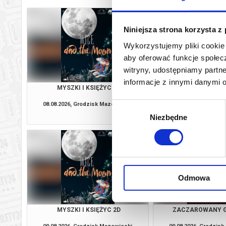
Niniejsza strona korzysta z
Wykorzystujemy pliki cookie 
aby oferować funkcje społecz
witryny, udostępniamy part
informacje z innymi danymi 
MYSZKI I KSIĘŻYC 2D
ZACZAROWANY G
08.08.2026, Grodzisk Mazowiecki
08.08.2026, Grodzis
Wybór
kup bilet
Niezbędne
zgody
Odmowa
MYSZKI I KSIĘŻYC 2D
ZACZAROWANY G