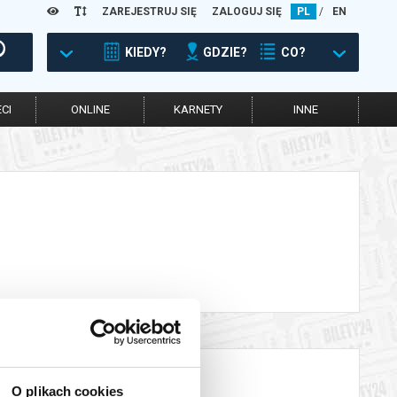
ZAREJESTRUJ SIĘ
ZALOGUJ SIĘ
PL
/
EN
KIEDY?
GDZIE?
CO?
CI
ONLINE
KARNETY
INNE
O plikach cookies