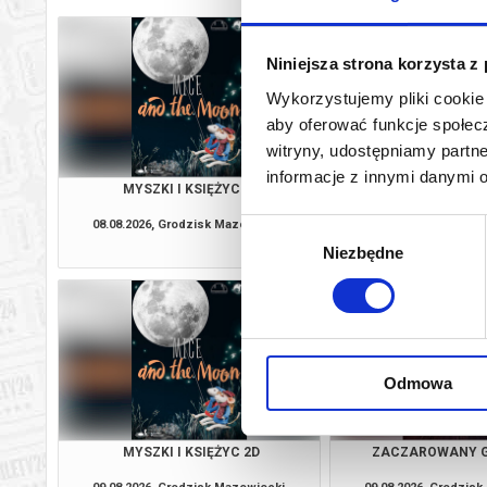
Niniejsza strona korzysta z
Wykorzystujemy pliki cookie 
aby oferować funkcje społecz
witryny, udostępniamy part
informacje z innymi danymi 
MYSZKI I KSIĘŻYC 2D
ZACZAROWANY G
08.08.2026, Grodzisk Mazowiecki
08.08.2026, Grodzis
Wybór
kup bilet
Niezbędne
zgody
Odmowa
MYSZKI I KSIĘŻYC 2D
ZACZAROWANY G