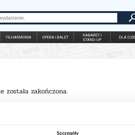
KABARET I
FILHARMONIA
OPERA I BALET
DLA DZIE
STAND-UP
ie została zakończona.
Szczegóły