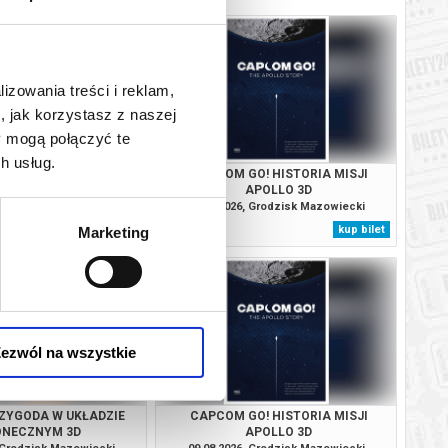
lizowania treści i reklam,
, jak korzystasz z naszej
y mogą połączyć te
h usług.
ZYGODA W UKŁADZIE
CAPCOM GO! HISTORIA MISJI
ONECZNYM 3D
APOLLO 3D
, Grodzisk Mazowiecki
08.08.2026, Grodzisk Mazowiecki
kup bilet
kup bilet
Marketing
ezwól na wszystkie
ZYGODA W UKŁADZIE
CAPCOM GO! HISTORIA MISJI
ONECZNYM 3D
APOLLO 3D