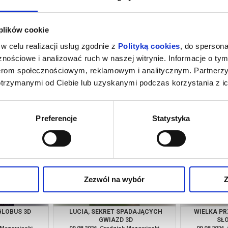
 plików cookie
w celu realizacji usług zgodnie z
Polityką cookies
, do spersona
nościowe i analizować ruch w naszej witrynie. Informacje o tym
nerom społecznościowym, reklamowym i analitycznym. Partnerz
otrzymanymi od Ciebie lub uzyskanymi podczas korzystania z ic
LOBUS 3D
LUCIA, SEKRET SPADAJĄCYCH
WIELKA PR
GWIAZD 3D
SŁ
k Mazowiecki
08.08.2026, Grodzisk Mazowiecki
08.08.2026
kup bilet
kup bilet
Preferencje
Statystyka
Zezwól na wybór
Z
LOBUS 3D
LUCIA, SEKRET SPADAJĄCYCH
WIELKA PR
GWIAZD 3D
SŁ