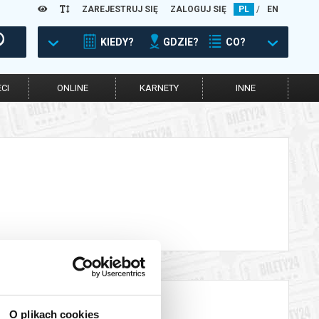
ZAREJESTRUJ SIĘ
ZALOGUJ SIĘ
PL
/
EN
KIEDY?
GDZIE?
CO?
CI
ONLINE
KARNETY
INNE
O plikach cookies